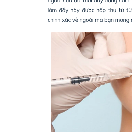
ngoài của đôi môi dày bằng cách
làm đầy này được hấp thụ từ t
chính xác vẻ ngoài mà bạn mong