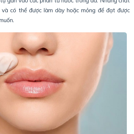
 tự gắn vào các phân tử nước trong da. Những chất
ừ và có thể được làm dày hoặc mỏng để đạt được
 muốn.