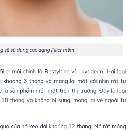
g sẽ sử dụng các dạng Filler mềm
iller môi chính là Restylane và Juvaderm. Hai loại
ài khoảng 6 tháng và mang lại một cái nhìn rất tự
e là sản phẩm mới nhất trên thị trường. Đây là loại
g 18 tháng và không bị sưng, mang lại vẻ ngoài tự
u quả của nó kéo dài khoảng 12 tháng. Nó rất mỏng