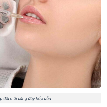
iúp đôi môi căng đầy hấp dẫn