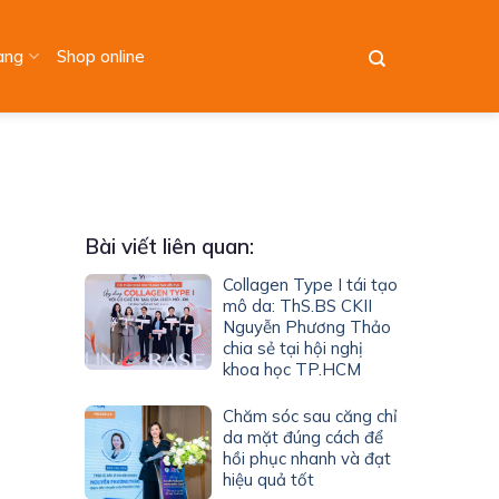
àng
Shop online
Bài viết liên quan:
Collagen Type I tái tạo
mô da: ThS.BS CKII
Nguyễn Phương Thảo
chia sẻ tại hội nghị
khoa học TP.HCM
Chăm sóc sau căng chỉ
da mặt đúng cách để
hồi phục nhanh và đạt
hiệu quả tốt