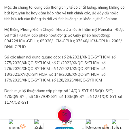
Mặc dù chúng tôi cung cấp thông tin y tế có chất lượng, nhưng không có
bất kỳ tuyên bố hay đảm bảo nào về tính chính xác, độ đầy đủ hoặc
tính hữu ích của thông tin đối với tình huống sức khỏe cụ thể của bạn.
Hệ thống Phòng khám Chuyên khoa Da liễu & Thẩm mỹ Pensilia – Được
Sở Y tế TP.HCM cấp phép hoạt động: Số Giấy phép hoạt động:
09422/HCM-GPHĐ; 05026/HCM-GPHĐ; 07646/HCM-GPHĐ; 2066/
ĐNAI-GPHĐ
Số xác nhận nội dung quảng cáo: số 24/2021/XNQC-SYTHCM, số
275/2020/XNQC-SYTHCM, số 71/2022/XNQC-SYTHCM, số
276/2020/XNQC-SYTHCM, số 17/2021/XNQC-SYTHCM, số
18/2021/XNQC-SYTHCM, số 146/2025/XNQC-SYTHCM, số
179/2025/XNQC-SYTHCM, số 128/2025/XNQC-SYTHCM
Danh mục kỹ thuật được cấp phép: số 14/QĐ-SYT; 915/QĐ-SYT;
470/QĐ-SYT; số 1877/QĐ-SYT, số 103/QĐ-SYT, số 1271/QĐ-SYT, số
1174/QĐ-SYT