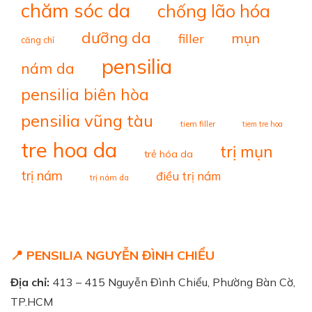
chăm sóc da
chống lão hóa
dưỡng da
mụn
filler
căng chỉ
pensilia
nám da
pensilia biên hòa
pensilia vũng tàu
tiem filler
tiem tre hoa
tre hoa da
trị mụn
trẻ hóa da
trị nám
điều trị nám
trị nám da
📍 PENSILIA NGUYỄN ĐÌNH CHIỂU
Địa chỉ:
413 – 415 Nguyễn Đình Chiểu, Phường Bàn Cờ,
TP.HCM