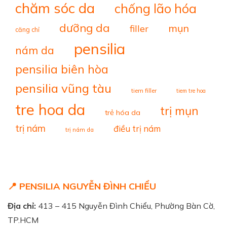
chăm sóc da
chống lão hóa
dưỡng da
mụn
filler
căng chỉ
pensilia
nám da
pensilia biên hòa
pensilia vũng tàu
tiem filler
tiem tre hoa
tre hoa da
trị mụn
trẻ hóa da
trị nám
điều trị nám
trị nám da
📍 PENSILIA NGUYỄN ĐÌNH CHIỂU
Địa chỉ:
413 – 415 Nguyễn Đình Chiểu, Phường Bàn Cờ,
TP.HCM