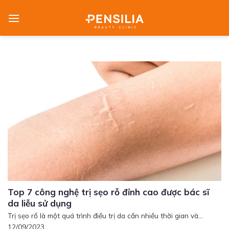
Skip
to
content
Top 7 công nghệ trị sẹo rỗ đỉnh cao được bác sĩ
da liễu sử dụng
Trị sẹo rổ là một quá trình điều trị da cần nhiều thời gian và...
12/09/2023