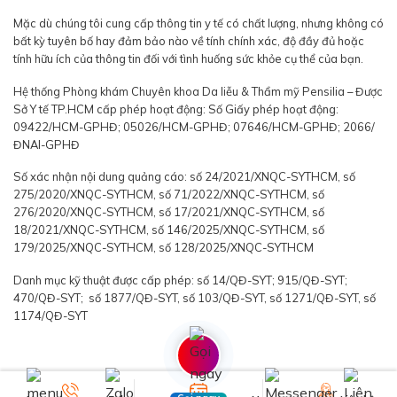
Mặc dù chúng tôi cung cấp thông tin y tế có chất lượng, nhưng không có
bất kỳ tuyên bố hay đảm bảo nào về tính chính xác, độ đầy đủ hoặc
tính hữu ích của thông tin đối với tình huống sức khỏe cụ thể của bạn.
Hệ thống Phòng khám Chuyên khoa Da liễu & Thẩm mỹ Pensilia – Được
Sở Y tế TP.HCM cấp phép hoạt động: Số Giấy phép hoạt động:
09422/HCM-GPHĐ; 05026/HCM-GPHĐ; 07646/HCM-GPHĐ; 2066/
ĐNAI-GPHĐ
Số xác nhận nội dung quảng cáo: số 24/2021/XNQC-SYTHCM, số
275/2020/XNQC-SYTHCM, số 71/2022/XNQC-SYTHCM, số
276/2020/XNQC-SYTHCM, số 17/2021/XNQC-SYTHCM, số
18/2021/XNQC-SYTHCM, số 146/2025/XNQC-SYTHCM, số
179/2025/XNQC-SYTHCM, số 128/2025/XNQC-SYTHCM
Danh mục kỹ thuật được cấp phép: số 14/QĐ-SYT; 915/QĐ-SYT;
470/QĐ-SYT; số 1877/QĐ-SYT, số 103/QĐ-SYT, số 1271/QĐ-SYT, số
1174/QĐ-SYT