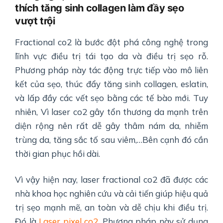
thích tăng sinh collagen làm đầy sẹo
vượt trội
Fractional co2 là bước đột phá công nghệ trong
lĩnh vực điều trị tái tạo da và điều trị sẹo rỗ.
Phương pháp này tác động trực tiếp vào mô liên
kết của sẹo, thúc đẩy tăng sinh collagen, eslatin,
và lấp đầy các vết sẹo bằng các tế bào mới. Tuy
nhiên, Vì laser co2 gây tổn thương da mạnh trên
diện rộng nên rất dễ gây thâm nám da, nhiễm
trùng da, tăng sắc tố sau viêm,…Bên cạnh đó cần
thời gian phục hồi dài.
Vì vậy hiện nay, laser fractional co2 đã được các
nhà khoa học nghiên cứu và cải tiến giúp hiệu quả
trị sẹo mạnh mẽ, an toàn và dễ chịu khi điều trị.
Đó là
Laser pixel co2
. Phương pháp này sử dụng