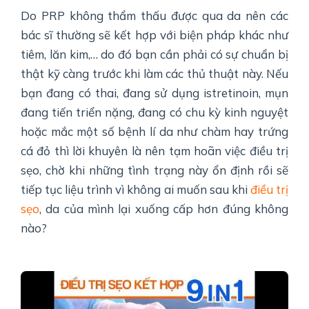
Do PRP không thẩm thấu được qua da nên các
bác sĩ thường sẽ kết hợp với biện pháp khác như
tiêm, lăn kim,… do đó bạn cần phải có sự chuẩn bị
thật kỹ càng trước khi làm các thủ thuật này. Nếu
bạn đang có thai, đang sử dụng istretinoin, mụn
đang tiến triển nặng, đang có chu kỳ kinh nguyệt
hoặc mắc một số bệnh lí da như chàm hay trứng
cá đỏ thì lời khuyên là nên tạm hoãn việc điều trị
sẹo, chờ khi những tình trạng này ổn định rồi sẽ
tiếp tục liệu trình vì không ai muốn sau khi
điều trị
sẹo
, da của mình lại xuống cấp hơn đúng không
nào?