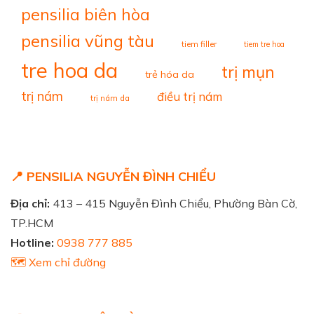
pensilia biên hòa
pensilia vũng tàu
tiem filler
tiem tre hoa
tre hoa da
trị mụn
trẻ hóa da
trị nám
điều trị nám
trị nám da
📍 PENSILIA NGUYỄN ĐÌNH CHIỂU
Địa chỉ:
413 – 415 Nguyễn Đình Chiểu, Phường Bàn Cờ,
TP.HCM
Hotline:
0938 777 885
🗺️ Xem chỉ đường