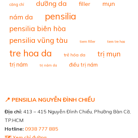
dưỡng da
mụn
filler
căng chỉ
pensilia
nám da
pensilia biên hòa
pensilia vũng tàu
tiem filler
tiem tre hoa
tre hoa da
trị mụn
trẻ hóa da
trị nám
điều trị nám
trị nám da
📍 PENSILIA NGUYỄN ĐÌNH CHIỂU
Địa chỉ:
413 – 415 Nguyễn Đình Chiểu, Phường Bàn Cờ,
TP.HCM
Hotline:
0938 777 885
🗺️ Xem chỉ đường