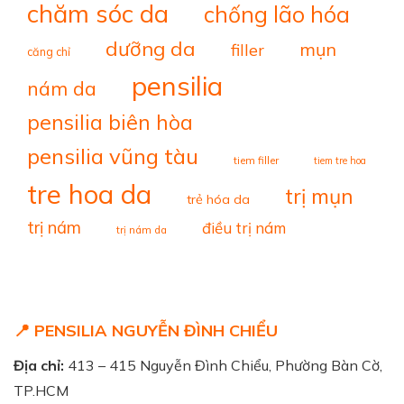
chăm sóc da
chống lão hóa
dưỡng da
mụn
filler
căng chỉ
pensilia
nám da
pensilia biên hòa
pensilia vũng tàu
tiem filler
tiem tre hoa
tre hoa da
trị mụn
trẻ hóa da
trị nám
điều trị nám
trị nám da
📍 PENSILIA NGUYỄN ĐÌNH CHIỂU
Địa chỉ:
413 – 415 Nguyễn Đình Chiểu, Phường Bàn Cờ,
TP.HCM