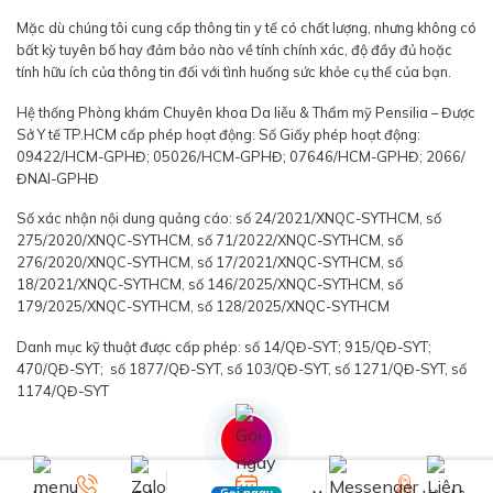
Mặc dù chúng tôi cung cấp thông tin y tế có chất lượng, nhưng không có
bất kỳ tuyên bố hay đảm bảo nào về tính chính xác, độ đầy đủ hoặc
tính hữu ích của thông tin đối với tình huống sức khỏe cụ thể của bạn.
Hệ thống Phòng khám Chuyên khoa Da liễu & Thẩm mỹ Pensilia – Được
Sở Y tế TP.HCM cấp phép hoạt động: Số Giấy phép hoạt động:
09422/HCM-GPHĐ; 05026/HCM-GPHĐ; 07646/HCM-GPHĐ; 2066/
ĐNAI-GPHĐ
Số xác nhận nội dung quảng cáo: số 24/2021/XNQC-SYTHCM, số
275/2020/XNQC-SYTHCM, số 71/2022/XNQC-SYTHCM, số
276/2020/XNQC-SYTHCM, số 17/2021/XNQC-SYTHCM, số
18/2021/XNQC-SYTHCM, số 146/2025/XNQC-SYTHCM, số
179/2025/XNQC-SYTHCM, số 128/2025/XNQC-SYTHCM
Danh mục kỹ thuật được cấp phép: số 14/QĐ-SYT; 915/QĐ-SYT;
470/QĐ-SYT; số 1877/QĐ-SYT, số 103/QĐ-SYT, số 1271/QĐ-SYT, số
1174/QĐ-SYT