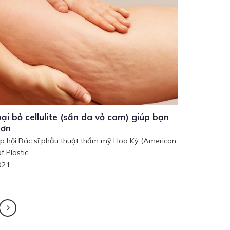
ại bỏ cellulite (sần da vỏ cam) giúp bạn
hơn
p hội Bác sĩ phẫu thuật thẩm mỹ Hoa Kỳ (American
 Plastic...
021