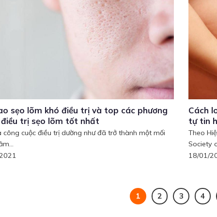
ao sẹo lõm khó điều trị và top các phương
Cách lo
điều trị sẹo lõm tốt nhất
tự tin 
 công cuộc điều trị dường như đã trở thành một mối
Theo Hiệ
âm...
Society of
/2021
18/01/2
1
2
3
4