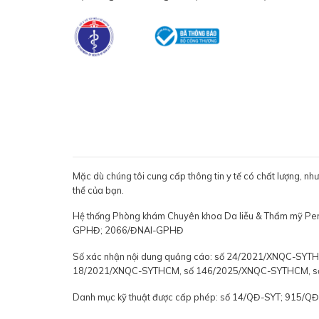
Mặc dù chúng tôi cung cấp thông tin y tế có chất lượng, nh
thể của bạn.
Hệ thống Phòng khám Chuyên khoa Da liễu & Thẩm mỹ P
GPHĐ; 2066/ĐNAI-GPHĐ
Số xác nhận nội dung quảng cáo: số 24/2021/XNQC-S
18/2021/XNQC-SYTHCM, số 146/2025/XNQC-SYTHCM, 
Danh mục kỹ thuật được cấp phép: số 14/QĐ-SYT; 915/Q