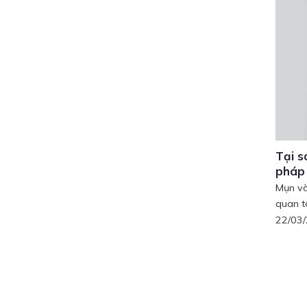
Tại s
pháp 
Mụn và
quan t
22/03