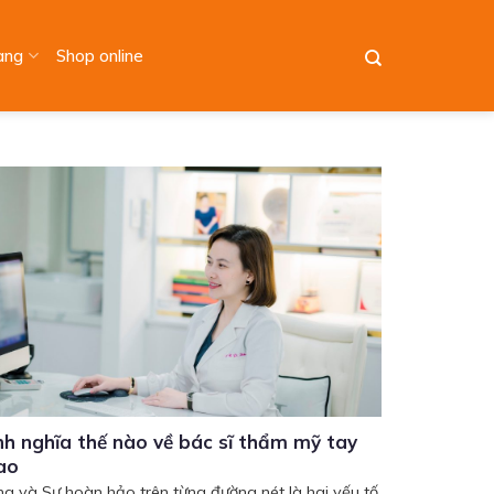
àng
Shop online
nh nghĩa thế nào về bác sĩ thẩm mỹ tay
ao
ng và Sự hoàn hảo trên từng đường nét là hai yếu tố