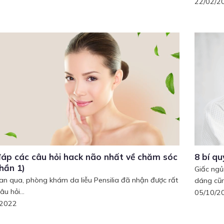
22/02/2
đáp các câu hỏi hack não nhất về chăm sóc
8 bí q
hần 1)
Giấc ngủ
ian qua, phòng khám da liễu Pensilia đã nhận được rất
dáng cũn
âu hỏi...
05/10/2
/2022