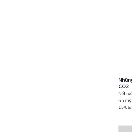
Những
CO2
Nốt ru
lên mặt
15/05