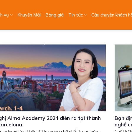
ch vụ
Khuyến Mãi
Bảng giá
Tin tức
Câu chuyện khách h
ghị Alma Academy 2024 diễn ra tại thành
Bạn đị
Barcelona
nghề c
cademy là sự kiện được mong chờ nhất trong năm.
Chất lượ