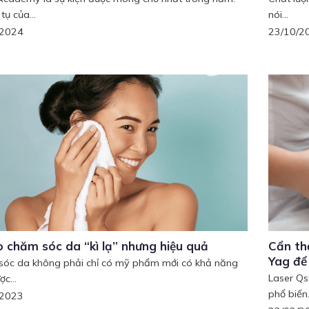
 tụ của...
nói...
/2024
23/10/2
 chăm sóc da “kì lạ” nhưng hiệu quả
Cẩn th
Yag để
óc da không phải chỉ có mỹ phẩm mới có khả năng
Laser Qs
c...
phổ biến.
/2023