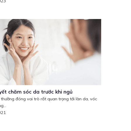
023
uyết chăm sóc da trước khi ngủ
 thường đóng vai trò rất quan trọng tới làn da, vóc
g...
021