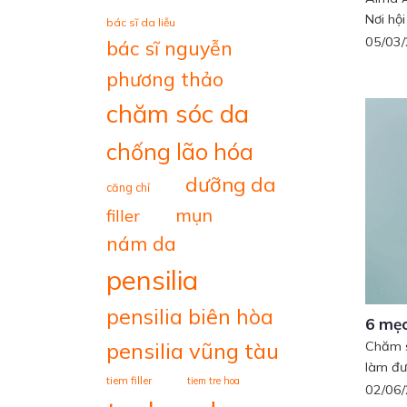
Nơi hội
bác sĩ da liễu
05/03
bác sĩ nguyễn
phương thảo
chăm sóc da
chống lão hóa
dưỡng da
căng chỉ
mụn
filler
nám da
pensilia
pensilia biên hòa
6 mẹo
pensilia vũng tàu
Chăm s
làm đượ
tiem filler
tiem tre hoa
02/06