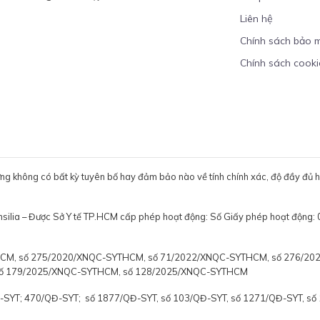
Liên hệ
Chính sách bảo 
Chính sách cooki
ưng không có bất kỳ tuyên bố hay đảm bảo nào về tính chính xác, độ đầy đủ hoặ
ensilia – Được Sở Y tế TP.HCM cấp phép hoạt động: Số Giấy phép hoạt
YTHCM, số 275/2020/XNQC-SYTHCM, số 71/2022/XNQC-SYTHCM, số 276/2
số 179/2025/XNQC-SYTHCM, số 128/2025/XNQC-SYTHCM
Đ-SYT; 470/QĐ-SYT; số 1877/QĐ-SYT, số 103/QĐ-SYT, số 1271/QĐ-SYT, s