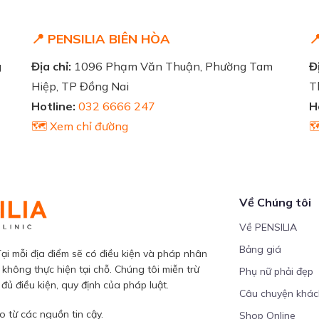
📍 PENSILIA BIÊN HÒA

g
Địa chỉ:
1096 Phạm Văn Thuận, Phường Tam
Đị
Hiệp, TP Đồng Nai
T
Hotline:
032 6666 247
H
🗺️ Xem chỉ đường

Về Chúng tôi
Về PENSILIA
Bảng giá
ại mỗi địa điểm sẽ có điều kiện và pháp nhân
 không thực hiện tại chỗ. Chúng tôi miễn trừ
Phụ nữ phải đẹp
ủ điều kiện, quy định của pháp luật.
Câu chuyện khá
 từ các nguồn tin cậy.
Shop Online