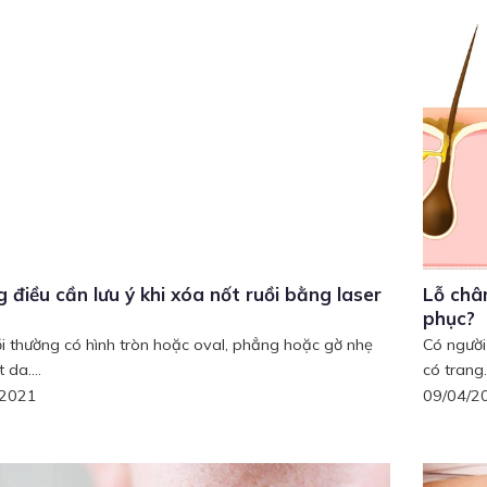
 điều cần lưu ý khi xóa nốt ruồi bằng laser
Lỗ châ
phục?
ồi thường có hình tròn hoặc oval, phẳng hoặc gờ nhẹ
Có người
 da....
có trang.
/2021
09/04/2