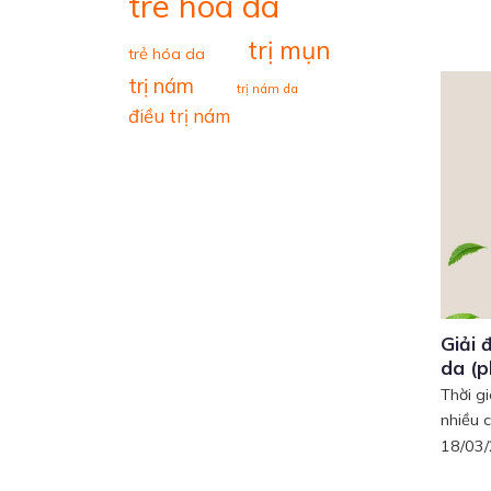
tre hoa da
trị mụn
trẻ hóa da
trị nám
trị nám da
điều trị nám
Giải 
da (p
Thời g
nhiều c
18/03