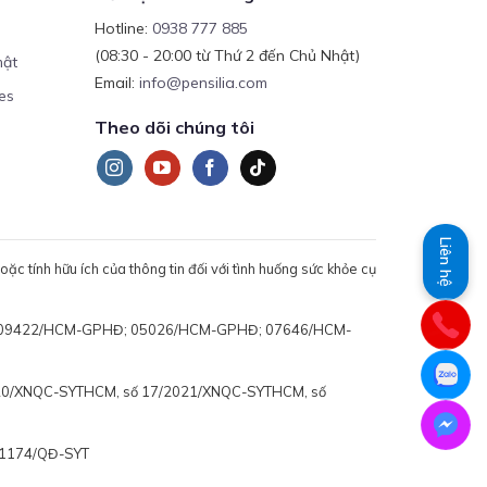
Hotline:
0938 777 885
(08:30 - 20:00 từ Thứ 2 đến Chủ Nhật)
mật
Email:
info@pensilia.com
es
Theo dõi chúng tôi
Liên hệ
c tính hữu ích của thông tin đối với tình huống sức khỏe cụ
 động: 09422/HCM-GPHĐ; 05026/HCM-GPHĐ; 07646/HCM-
020/XNQC-SYTHCM, số 17/2021/XNQC-SYTHCM, số
ố 1174/QĐ-SYT