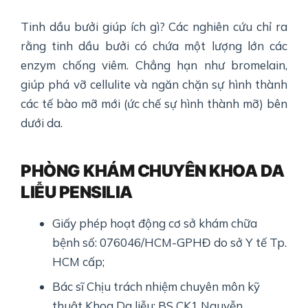
Tinh dầu bưởi giúp ích gì? Các nghiên cứu chỉ ra
rằng tinh dầu bưởi có chứa một lượng lớn các
enzym chống viêm. Chẳng hạn như bromelain,
giúp phá vỡ cellulite và ngăn chặn sự hình thành
các tế bào mỡ mới (ức chế sự hình thành mỡ) bên
dưới da.
PHÒNG KHÁM CHUYÊN KHOA DA
LIỄU PENSILIA
Giấy phép hoạt động cơ sở khám chữa
bệnh số: 076046/HCM-GPHĐ do sở Y tế Tp.
HCM cấp;
Bác sĩ Chịu trách nhiệm chuyên môn kỹ
thuật Khoa Da liễu: BS CK1 Nguyễn