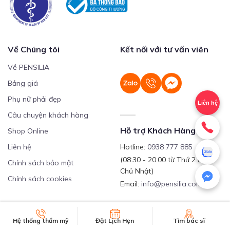
Về Chúng tôi
Kết nối với tư vấn viên
Về PENSILIA
Bảng giá
Phụ nữ phải đẹp
Liên hệ
Câu chuyện khách hàng
Hỗ trợ Khách Hàng
Shop Online
Liên hệ
Hotline:
0938 777 885
(08:30 - 20:00 từ Thứ 2 đến
Chính sách bảo mật
Chủ Nhật)
Chính sách cookies
Email:
info@pensilia.com
Theo dõi chúng tôi
Hệ thống thẩm mỹ
Đặt Lịch Hẹn
Tìm bác sĩ