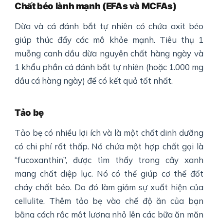
Chất béo lành mạnh (EFAs và MCFAs)
Dừa và cá đánh bắt tự nhiên có chứa axit béo
giúp thúc đẩy các mô khỏe mạnh. Tiêu thụ 1
muỗng canh dầu dừa nguyên chất hàng ngày và
1 khẩu phần cá đánh bắt tự nhiên (hoặc 1.000 mg
dầu cá hàng ngày) để có kết quả tốt nhất.
Tảo bẹ
Tảo bẹ có nhiều lợi ích và là một chất dinh dưỡng
có chi phí rất thấp. Nó chứa một hợp chất gọi là
“fucoxanthin”, được tìm thấy trong cây xanh
mang chất diệp lục. Nó có thể giúp cơ thể đốt
cháy chất béo. Do đó làm giảm sự xuất hiện của
cellulite. Thêm tảo bẹ vào chế độ ăn của bạn
bằng cách rắc một lượng nhỏ lên các bữa ăn mặn