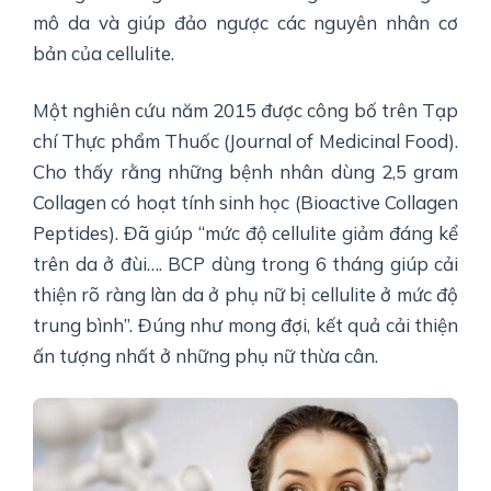
mô da và giúp đảo ngược các nguyên nhân cơ
bản của cellulite.
Một nghiên cứu năm 2015 được công bố trên Tạp
chí Thực phẩm Thuốc (Journal of Medicinal Food).
Cho thấy rằng những bệnh nhân dùng 2,5 gram
Collagen có hoạt tính sinh học (Bioactive Collagen
Peptides). Đã giúp “mức độ cellulite giảm đáng kể
trên da ở đùi…. BCP dùng trong 6 tháng giúp cải
thiện rõ ràng làn da ở phụ nữ bị cellulite ở mức độ
trung bình”. Đúng như mong đợi, kết quả cải thiện
ấn tượng nhất ở những phụ nữ thừa cân.