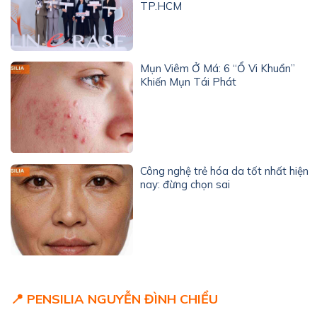
TP.HCM
Mụn Viêm Ở Má: 6 “Ổ Vi Khuẩn”
Khiến Mụn Tái Phát
Công nghệ trẻ hóa da tốt nhất hiện
nay: đừng chọn sai
📍 PENSILIA NGUYỄN ĐÌNH CHIỂU