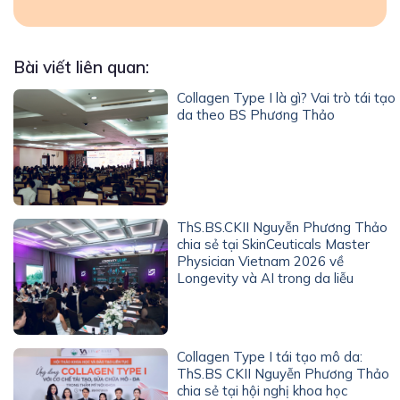
Bài viết liên quan:
Collagen Type I là gì? Vai trò tái tạo
da theo BS Phương Thảo
ThS.BS.CKII Nguyễn Phương Thảo
chia sẻ tại SkinCeuticals Master
Physician Vietnam 2026 về
Longevity và AI trong da liễu
Collagen Type I tái tạo mô da:
ThS.BS CKII Nguyễn Phương Thảo
chia sẻ tại hội nghị khoa học