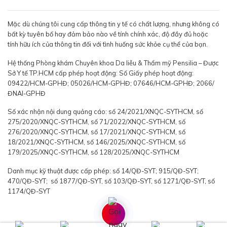
Mặc dù chúng tôi cung cấp thông tin y tế có chất lượng, nhưng không có
bất kỳ tuyên bố hay đảm bảo nào về tính chính xác, độ đầy đủ hoặc
tính hữu ích của thông tin đối với tình huống sức khỏe cụ thể của bạn.
Hệ thống Phòng khám Chuyên khoa Da liễu & Thẩm mỹ Pensilia – Được
Sở Y tế TP.HCM cấp phép hoạt động: Số Giấy phép hoạt động:
09422/HCM-GPHĐ; 05026/HCM-GPHĐ; 07646/HCM-GPHĐ; 2066/
ĐNAI-GPHĐ
Số xác nhận nội dung quảng cáo: số 24/2021/XNQC-SYTHCM, số
275/2020/XNQC-SYTHCM, số 71/2022/XNQC-SYTHCM, số
276/2020/XNQC-SYTHCM, số 17/2021/XNQC-SYTHCM, số
18/2021/XNQC-SYTHCM, số 146/2025/XNQC-SYTHCM, số
179/2025/XNQC-SYTHCM, số 128/2025/XNQC-SYTHCM
Danh mục kỹ thuật được cấp phép: số 14/QĐ-SYT; 915/QĐ-SYT;
470/QĐ-SYT; số 1877/QĐ-SYT, số 103/QĐ-SYT, số 1271/QĐ-SYT, số
1174/QĐ-SYT