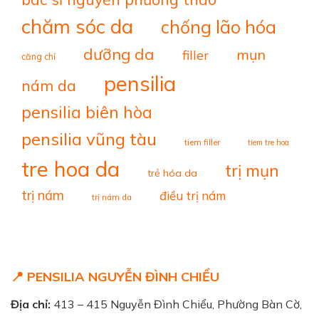
chăm sóc da
chống lão hóa
dưỡng da
mụn
filler
căng chỉ
pensilia
nám da
pensilia biên hòa
pensilia vũng tàu
tiem filler
tiem tre hoa
tre hoa da
trị mụn
trẻ hóa da
trị nám
điều trị nám
trị nám da
📍 PENSILIA NGUYỄN ĐÌNH CHIỂU
Địa chỉ:
413 – 415 Nguyễn Đình Chiểu, Phường Bàn Cờ,