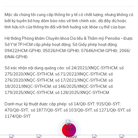
Mặc dù chúng tôi cung cấp thông tin y tế có chất lượng, nhưng không có
bất kỳ tuyên bố hay đảm bảo nào về tính chính xác, độ đầy đủ hoặc
tính hữu ích của thông tin đối với tình huống sức khỏe cụ thể của bạn.
Hệ thống Phòng khám Chuyên khoa Da liễu & Thẩm mỹ Pensilia – Được
Sở Y tế TP.HCM cấp phép hoạt động: Số Giấy phép hoạt động:
09422/HCM-GPHĐ; 05026/HCM-GPHĐ; 07646/HCM-GPHĐ; 2066/
ĐNAI-GPHĐ
Số xác nhận nội dung quảng cáo: số 24/2021/XNQC-SYTHCM, số
275/2020/XNQC-SYTHCM, số 71/2022/XNQC-SYTHCM, số
276/2020/XNQC-SYTHCM, số 17/2021/XNQC-SYTHCM, số
18/2021/XNQC-SYTHCM, số 146/2025/XNQC-SYTHCM, số
179/2025/XNQC-SYTHCM, số 128/2025/XNQC-SYTHCM
Danh mục kỹ thuật được cấp phép: số 14/QĐ-SYT; 915/QĐ-SYT;
470/QĐ-SYT; số 1877/QĐ-SYT, số 103/QĐ-SYT, số 1271/QĐ-SYT, số
1174/QĐ-SYT