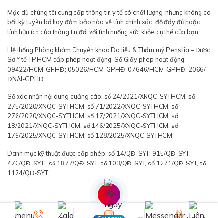
Mặc dù chúng tôi cung cấp thông tin y tế có chất lượng, nhưng không có
bất kỳ tuyên bố hay đảm bảo nào về tính chính xác, độ đầy đủ hoặc
tính hữu ích của thông tin đối với tình huống sức khỏe cụ thể của bạn.
Hệ thống Phòng khám Chuyên khoa Da liễu & Thẩm mỹ Pensilia – Được
Sở Y tế TP.HCM cấp phép hoạt động: Số Giấy phép hoạt động:
09422/HCM-GPHĐ; 05026/HCM-GPHĐ; 07646/HCM-GPHĐ; 2066/
ĐNAI-GPHĐ
Số xác nhận nội dung quảng cáo: số 24/2021/XNQC-SYTHCM, số
275/2020/XNQC-SYTHCM, số 71/2022/XNQC-SYTHCM, số
276/2020/XNQC-SYTHCM, số 17/2021/XNQC-SYTHCM, số
18/2021/XNQC-SYTHCM, số 146/2025/XNQC-SYTHCM, số
179/2025/XNQC-SYTHCM, số 128/2025/XNQC-SYTHCM
Danh mục kỹ thuật được cấp phép: số 14/QĐ-SYT; 915/QĐ-SYT;
470/QĐ-SYT; số 1877/QĐ-SYT, số 103/QĐ-SYT, số 1271/QĐ-SYT, số
1174/QĐ-SYT