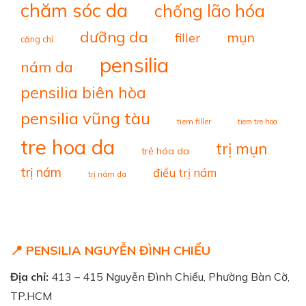
chăm sóc da
chống lão hóa
dưỡng da
mụn
filler
căng chỉ
pensilia
nám da
pensilia biên hòa
pensilia vũng tàu
tiem filler
tiem tre hoa
tre hoa da
trị mụn
trẻ hóa da
trị nám
điều trị nám
trị nám da
📍 PENSILIA NGUYỄN ĐÌNH CHIỂU
Địa chỉ:
413 – 415 Nguyễn Đình Chiểu, Phường Bàn Cờ,
TP.HCM