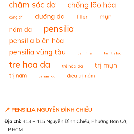
chăm sóc da
chống lão hóa
dưỡng da
mụn
filler
căng chỉ
pensilia
nám da
pensilia biên hòa
pensilia vũng tàu
tiem filler
tiem tre hoa
tre hoa da
trị mụn
trẻ hóa da
trị nám
điều trị nám
trị nám da
📍 PENSILIA NGUYỄN ĐÌNH CHIỂU
Địa chỉ:
413 – 415 Nguyễn Đình Chiểu, Phường Bàn Cờ,
TP.HCM