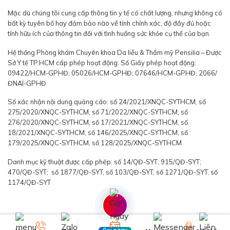
Mặc dù chúng tôi cung cấp thông tin y tế có chất lượng, nhưng không có
bất kỳ tuyên bố hay đảm bảo nào về tính chính xác, độ đầy đủ hoặc
tính hữu ích của thông tin đối với tình huống sức khỏe cụ thể của bạn.
Hệ thống Phòng khám Chuyên khoa Da liễu & Thẩm mỹ Pensilia – Được
Sở Y tế TP.HCM cấp phép hoạt động: Số Giấy phép hoạt động:
09422/HCM-GPHĐ; 05026/HCM-GPHĐ; 07646/HCM-GPHĐ; 2066/
ĐNAI-GPHĐ
Số xác nhận nội dung quảng cáo: số 24/2021/XNQC-SYTHCM, số
275/2020/XNQC-SYTHCM, số 71/2022/XNQC-SYTHCM, số
276/2020/XNQC-SYTHCM, số 17/2021/XNQC-SYTHCM, số
18/2021/XNQC-SYTHCM, số 146/2025/XNQC-SYTHCM, số
179/2025/XNQC-SYTHCM, số 128/2025/XNQC-SYTHCM
Danh mục kỹ thuật được cấp phép: số 14/QĐ-SYT; 915/QĐ-SYT;
470/QĐ-SYT; số 1877/QĐ-SYT, số 103/QĐ-SYT, số 1271/QĐ-SYT, số
1174/QĐ-SYT