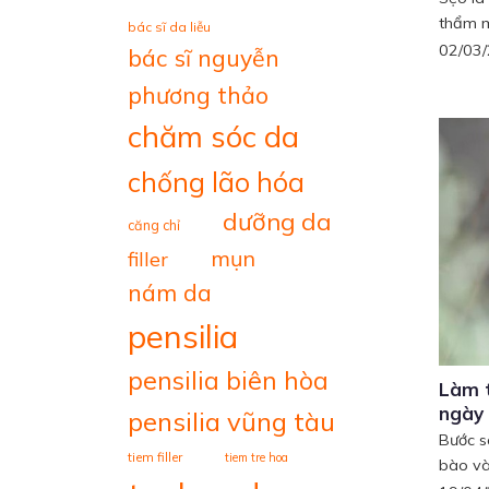
thẩm mỹ
bác sĩ da liễu
02/03
bác sĩ nguyễn
phương thảo
chăm sóc da
chống lão hóa
dưỡng da
căng chỉ
mụn
filler
nám da
pensilia
pensilia biên hòa
Làm t
ngày
pensilia vũng tàu
Bước s
tiem filler
tiem tre hoa
bào và.