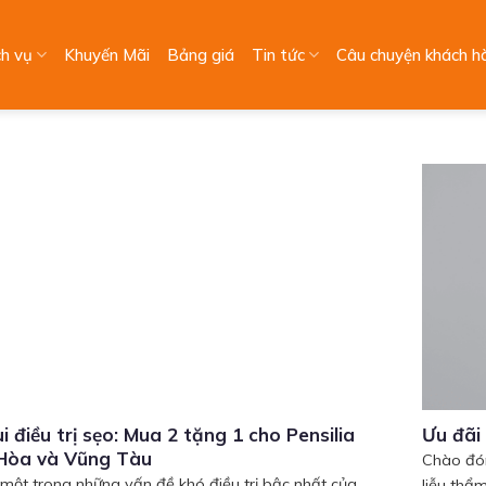
ch vụ
Khuyến Mãi
Bảng giá
Tin tức
Câu chuyện khách h
ui điều trị sẹo: Mua 2 tặng 1 cho Pensilia
Ưu đãi
 Hòa và Vũng Tàu
Chào đón
 một trong những vấn đề khó điều trị bậc nhất của
liễu thẩm