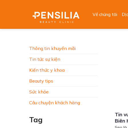
Skip
to
Về chúng tôi
Dị
content
Thông tin khuyến mãi
Tin tức sự kiện
Kiến thức y khoa
Beauty tips
Sức khỏe
Câu chuyện khách hàng
Tin v
Tag
Biên
Sẹo là