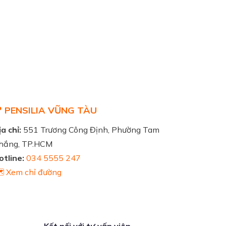
 PENSILIA VŨNG TÀU
a chỉ:
551 Trương Công Định, Phường Tam
hắng, TP.HCM
otline:
034 5555 247
️ Xem chỉ đường
Kết nối với tư vấn viên