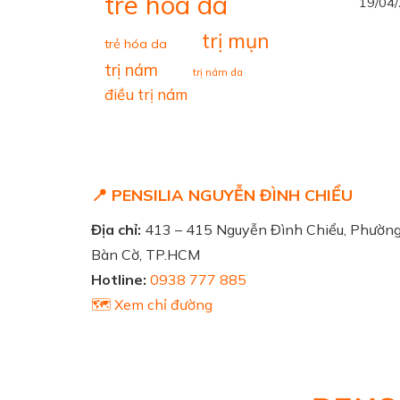
tre hoa da
19/04
trị mụn
trẻ hóa da
trị nám
trị nám da
điều trị nám
📍 PENSILIA NGUYỄN ĐÌNH CHIỂU
Địa chỉ:
413 – 415 Nguyễn Đình Chiểu, Phườn
Bàn Cờ, TP.HCM
Hotline:
0938 777 885
🗺️ Xem chỉ đường