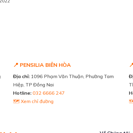
/2022
📍 PENSILIA BIÊN HÒA

g
Địa chỉ:
1096 Phạm Văn Thuận, Phường Tam
Đị
Hiệp, TP Đồng Nai
T
Hotline:
032 6666 247
H
🗺️ Xem chỉ đường

Về Chúng tôi