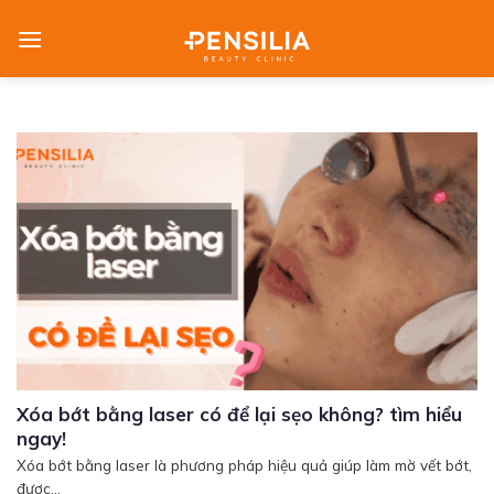
Skip
to
content
Xóa bớt bằng laser có để lại sẹo không? tìm hiểu
ngay!
Xóa bớt bằng laser là phương pháp hiệu quả giúp làm mờ vết bớt,
được...