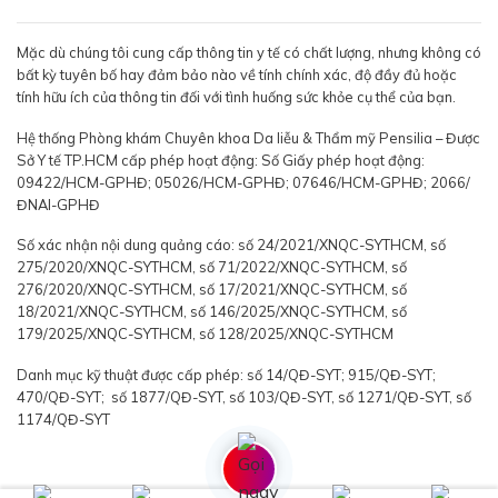
Mặc dù chúng tôi cung cấp thông tin y tế có chất lượng, nhưng không có
bất kỳ tuyên bố hay đảm bảo nào về tính chính xác, độ đầy đủ hoặc
tính hữu ích của thông tin đối với tình huống sức khỏe cụ thể của bạn.
Hệ thống Phòng khám Chuyên khoa Da liễu & Thẩm mỹ Pensilia – Được
Sở Y tế TP.HCM cấp phép hoạt động: Số Giấy phép hoạt động:
09422/HCM-GPHĐ; 05026/HCM-GPHĐ; 07646/HCM-GPHĐ; 2066/
ĐNAI-GPHĐ
Số xác nhận nội dung quảng cáo: số 24/2021/XNQC-SYTHCM, số
275/2020/XNQC-SYTHCM, số 71/2022/XNQC-SYTHCM, số
276/2020/XNQC-SYTHCM, số 17/2021/XNQC-SYTHCM, số
18/2021/XNQC-SYTHCM, số 146/2025/XNQC-SYTHCM, số
179/2025/XNQC-SYTHCM, số 128/2025/XNQC-SYTHCM
Danh mục kỹ thuật được cấp phép: số 14/QĐ-SYT; 915/QĐ-SYT;
470/QĐ-SYT; số 1877/QĐ-SYT, số 103/QĐ-SYT, số 1271/QĐ-SYT, số
1174/QĐ-SYT