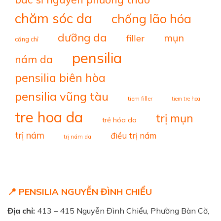
chăm sóc da
chống lão hóa
dưỡng da
mụn
filler
căng chỉ
pensilia
nám da
pensilia biên hòa
pensilia vũng tàu
tiem filler
tiem tre hoa
tre hoa da
trị mụn
trẻ hóa da
trị nám
điều trị nám
trị nám da
📍 PENSILIA NGUYỄN ĐÌNH CHIỂU
Địa chỉ:
413 – 415 Nguyễn Đình Chiểu, Phường Bàn Cờ,