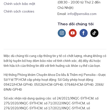
(08:30 - 20:00 từ Thứ 2 đến
Chính sách bảo mật
Chủ Nhật)
Chính sách cookies
Email:
info@pensilia.com
Theo dõi chúng tôi
Mặc dù chúng tôi cung cấp thông tin y tế có chất lượng, nhưng không có
bất kỳ tuyên bố hay đảm bảo nào về tính chính xác, độ đầy đủ hoặc
tính hữu ích của thông tin đối với tình huống sức khỏe cụ thể của bạn.
Hệ thống Phòng khám Chuyên khoa Da liễu & Thẩm mỹ Pensilia – Được
Sở Y tế TP.HCM cấp phép hoạt động: Số Giấy phép hoạt động:
09422/HCM-GPHĐ; 05026/HCM-GPHĐ; 07646/HCM-GPHĐ; 2066/
ĐNAI-GPHĐ
Số xác nhận nội dung quảng cáo: số 24/2021/XNQC-SYTHCM, số
275/2020/XNQC-SYTHCM, số 71/2022/XNQC-SYTHCM, số
276/2020/XNQC-SYTHCM, số 17/2021/XNQC-SYTHCM, số