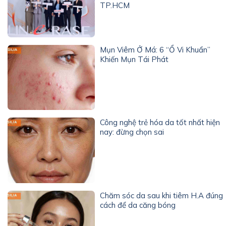
TP.HCM
Mụn Viêm Ở Má: 6 “Ổ Vi Khuẩn”
Khiến Mụn Tái Phát
Công nghệ trẻ hóa da tốt nhất hiện
nay: đừng chọn sai
Chăm sóc da sau khi tiêm H.A đúng
cách để da căng bóng