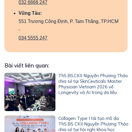
032 6666 247
Vũng Tàu:
551 Trương Công Định, P. Tam Thắng, TP.HCM
-
034 5555 247
Bài viết liên quan:
ThS.BS.CKII Nguyễn Phương Thảo
chia sẻ tại SkinCeuticals Master
Physician Vietnam 2026 về
Longevity và AI trong da liễu
Collagen Type I tái tạo mô da:
ThS.BS CKII Nguyễn Phương Thảo
chia sẻ tại hội nghị khoa học