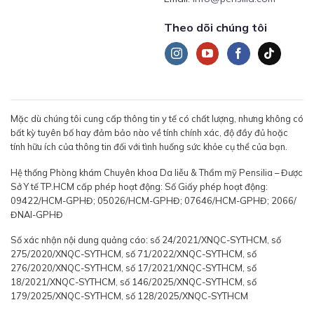
Theo dõi chúng tôi
Mặc dù chúng tôi cung cấp thông tin y tế có chất lượng, nhưng không có
bất kỳ tuyên bố hay đảm bảo nào về tính chính xác, độ đầy đủ hoặc
tính hữu ích của thông tin đối với tình huống sức khỏe cụ thể của bạn.
Hệ thống Phòng khám Chuyên khoa Da liễu & Thẩm mỹ Pensilia – Được
Sở Y tế TP.HCM cấp phép hoạt động: Số Giấy phép hoạt động:
09422/HCM-GPHĐ; 05026/HCM-GPHĐ; 07646/HCM-GPHĐ; 2066/
ĐNAI-GPHĐ
Số xác nhận nội dung quảng cáo: số 24/2021/XNQC-SYTHCM, số
275/2020/XNQC-SYTHCM, số 71/2022/XNQC-SYTHCM, số
276/2020/XNQC-SYTHCM, số 17/2021/XNQC-SYTHCM, số
18/2021/XNQC-SYTHCM, số 146/2025/XNQC-SYTHCM, số
179/2025/XNQC-SYTHCM, số 128/2025/XNQC-SYTHCM