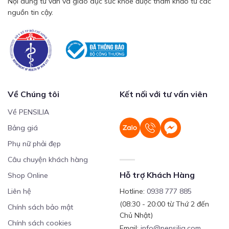
Nội dung tư vấn và giáo dục sức khỏe được tham khảo từ các
nguồn tin cậy.
Về Chúng tôi
Kết nối với tư vấn viên
Về PENSILIA
Bảng giá
Phụ nữ phải đẹp
Câu chuyện khách hàng
Hỗ trợ Khách Hàng
Shop Online
Liên hệ
Hotline:
0938 777 885
(08:30 - 20:00 từ Thứ 2 đến
Chính sách bảo mật
Chủ Nhật)
Chính sách cookies
Email:
info@pensilia.com