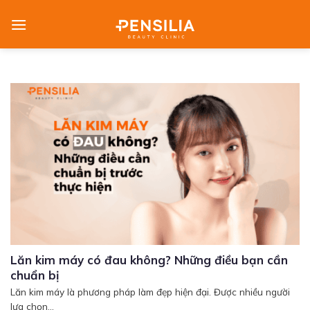
Skip
to
content
Lăn kim máy có đau không? Những điều bạn cần
chuẩn bị
Lăn kim máy là phương pháp làm đẹp hiện đại. Được nhiều người
lựa chọn...