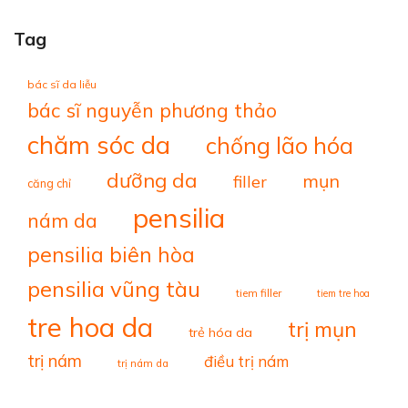
Tag
bác sĩ da liễu
bác sĩ nguyễn phương thảo
chăm sóc da
chống lão hóa
dưỡng da
mụn
filler
căng chỉ
pensilia
nám da
pensilia biên hòa
pensilia vũng tàu
tiem filler
tiem tre hoa
tre hoa da
trị mụn
trẻ hóa da
trị nám
điều trị nám
trị nám da