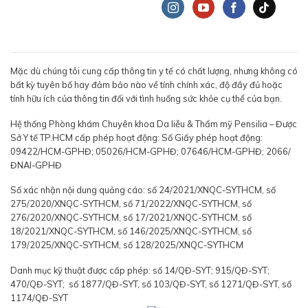
Mặc dù chúng tôi cung cấp thông tin y tế có chất lượng, nhưng không có
bất kỳ tuyên bố hay đảm bảo nào về tính chính xác, độ đầy đủ hoặc
tính hữu ích của thông tin đối với tình huống sức khỏe cụ thể của bạn.
Hệ thống Phòng khám Chuyên khoa Da liễu & Thẩm mỹ Pensilia – Được
Sở Y tế TP.HCM cấp phép hoạt động: Số Giấy phép hoạt động:
09422/HCM-GPHĐ; 05026/HCM-GPHĐ; 07646/HCM-GPHĐ; 2066/
ĐNAI-GPHĐ
Số xác nhận nội dung quảng cáo: số 24/2021/XNQC-SYTHCM, số
275/2020/XNQC-SYTHCM, số 71/2022/XNQC-SYTHCM, số
276/2020/XNQC-SYTHCM, số 17/2021/XNQC-SYTHCM, số
18/2021/XNQC-SYTHCM, số 146/2025/XNQC-SYTHCM, số
179/2025/XNQC-SYTHCM, số 128/2025/XNQC-SYTHCM
Danh mục kỹ thuật được cấp phép: số 14/QĐ-SYT; 915/QĐ-SYT;
470/QĐ-SYT; số 1877/QĐ-SYT, số 103/QĐ-SYT, số 1271/QĐ-SYT, số
1174/QĐ-SYT