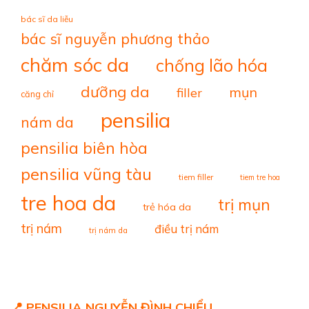
bác sĩ da liễu
bác sĩ nguyễn phương thảo
chăm sóc da
chống lão hóa
dưỡng da
mụn
filler
căng chỉ
pensilia
nám da
pensilia biên hòa
pensilia vũng tàu
tiem filler
tiem tre hoa
tre hoa da
trị mụn
trẻ hóa da
trị nám
điều trị nám
trị nám da
📍 PENSILIA NGUYỄN ĐÌNH CHIỂU