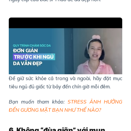
Để giữ sức khỏe cả trong và ngoài, hãy đặt mục
tiêu ngủ đủ giấc từ bảy đến chín giờ mỗi đêm.
Bạn muốn tham khảo:
STRESS ẢNH HƯỞNG
ĐẾN GƯƠNG MẶT BẠN NHƯ THẾ NÀO?
6
.
Không “đùa giỡn” với mụn