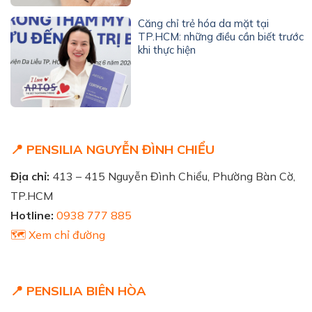
Căng chỉ trẻ hóa da mặt tại
TP.HCM: những điều cần biết trước
khi thực hiện
📍 PENSILIA NGUYỄN ĐÌNH CHIỂU
Địa chỉ:
413 – 415 Nguyễn Đình Chiểu, Phường Bàn Cờ,
TP.HCM
Hotline:
0938 777 885
🗺️ Xem chỉ đường
📍 PENSILIA BIÊN HÒA