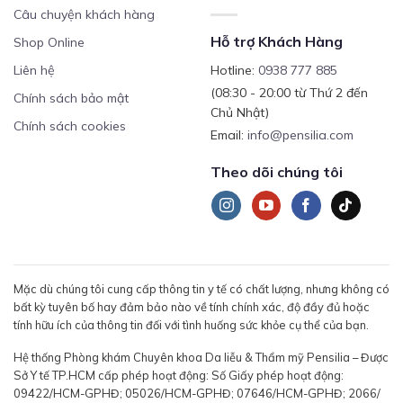
Câu chuyện khách hàng
Hỗ trợ Khách Hàng
Shop Online
Liên hệ
Hotline:
0938 777 885
(08:30 - 20:00 từ Thứ 2 đến
Chính sách bảo mật
Chủ Nhật)
Chính sách cookies
Email:
info@pensilia.com
Theo dõi chúng tôi
Mặc dù chúng tôi cung cấp thông tin y tế có chất lượng, nhưng không có
bất kỳ tuyên bố hay đảm bảo nào về tính chính xác, độ đầy đủ hoặc
tính hữu ích của thông tin đối với tình huống sức khỏe cụ thể của bạn.
Hệ thống Phòng khám Chuyên khoa Da liễu & Thẩm mỹ Pensilia – Được
Sở Y tế TP.HCM cấp phép hoạt động: Số Giấy phép hoạt động:
09422/HCM-GPHĐ; 05026/HCM-GPHĐ; 07646/HCM-GPHĐ; 2066/