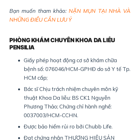
Bạn muốn tham khảo:
NẶN MỤN TẠI NHÀ VÀ
NHỮNG ĐIỀU CẦN LƯU Ý
PHÒNG KHÁM CHUYÊN KHOA DA LIỄU
PENSILIA
Giấy phép hoạt động cơ sở khám chữa
bệnh số: 076046/HCM-GPHĐ do sở Y tế Tp.
HCM cấp;
Bác sĩ Chịu trách nhiệm chuyên môn kỹ
thuật Khoa Da liễu: BS CK1 Nguyễn
Phương Thảo; Chứng chỉ hành nghề:
0037003/HCM-CCHN.
Được bảo hiểm rủi ro bởi Chubb Life.
Đạt chứng nhận THƯƠNG HIỆU SẢN