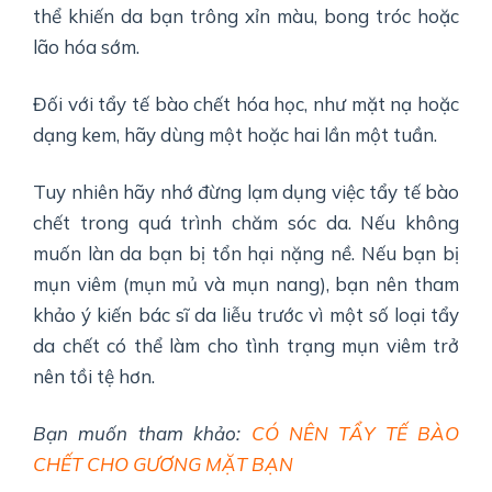
thể khiến da bạn trông xỉn màu, bong tróc hoặc
lão hóa sớm.
Đối với tẩy tế bào chết hóa học, như mặt nạ hoặc
dạng kem, hãy dùng một hoặc hai lần một tuần.
Tuy nhiên hãy nhớ đừng lạm dụng việc tẩy tế bào
chết trong quá trình chăm sóc da. Nếu không
muốn làn da bạn bị tổn hại nặng nề. Nếu bạn bị
mụn viêm (mụn mủ và mụn nang), bạn nên tham
khảo ý kiến bác sĩ da liễu trước vì một số loại tẩy
da chết có thể làm cho tình trạng mụn viêm trở
nên tồi tệ hơn.
Bạn muốn tham khảo:
CÓ NÊN TẨY TẾ BÀO
CHẾT CHO GƯƠNG MẶT BẠN