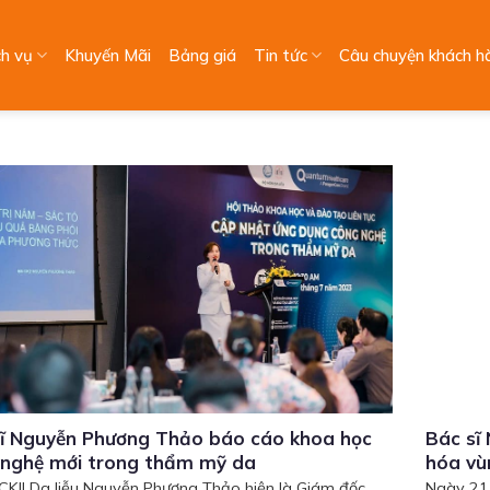
ch vụ
Khuyến Mãi
Bảng giá
Tin tức
Câu chuyện khách h
ĩ Nguyễn Phương Thảo báo cáo khoa học
Bác sĩ
 nghệ mới trong thẩm mỹ da
hóa vùn
 CKII Da liễu Nguyễn Phương Thảo hiện là Giám đốc
Ngày 21/