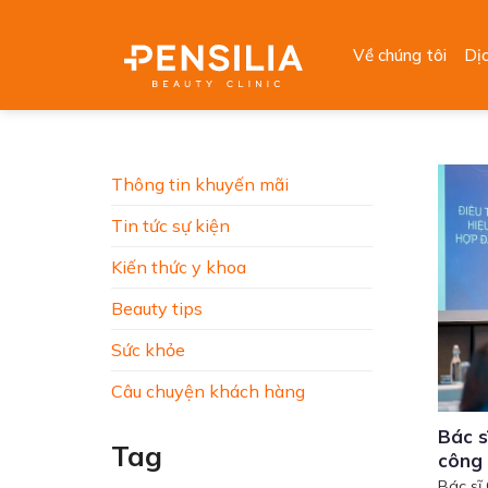
Skip
to
Về chúng tôi
Dị
content
Thông tin khuyến mãi
Tin tức sự kiện
Kiến thức y khoa
Beauty tips
Sức khỏe
Câu chuyện khách hàng
Bác s
Tag
công
Bác sĩ