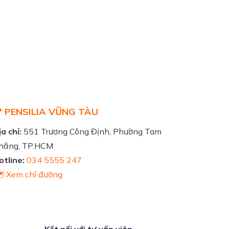
 PENSILIA VŨNG TÀU
a chỉ:
551 Trương Công Định, Phường Tam
hắng, TP.HCM
otline:
034 5555 247
️ Xem chỉ đường
Kết nối với tư vấn viên