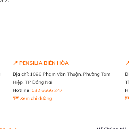
/2022
📍 PENSILIA BIÊN HÒA

g
Địa chỉ:
1096 Phạm Văn Thuận, Phường Tam
Đị
Hiệp, TP Đồng Nai
T
Hotline:
032 6666 247
H
🗺️ Xem chỉ đường

Về Chúng tôi