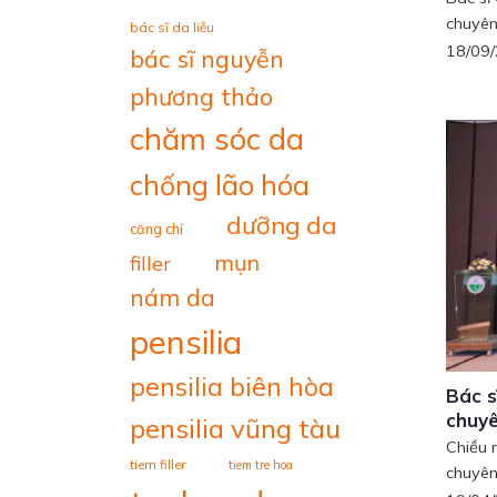
chuyên 
bác sĩ da liễu
18/09
bác sĩ nguyễn
phương thảo
chăm sóc da
chống lão hóa
dưỡng da
căng chỉ
mụn
filler
nám da
pensilia
pensilia biên hòa
Bác s
chuyê
pensilia vũng tàu
Chiều 
tiem filler
tiem tre hoa
chuyên