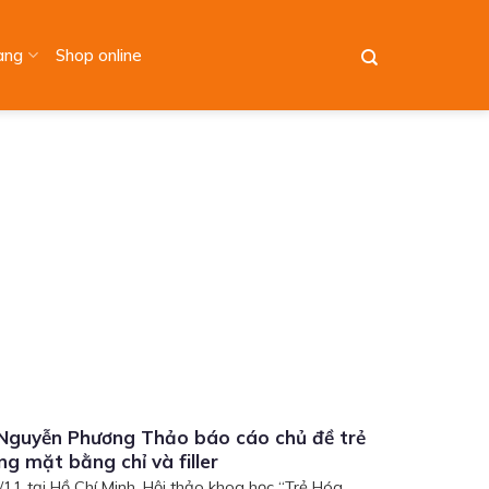
àng
Shop online
 Nguyễn Phương Thảo báo cáo chủ đề trẻ
g mặt bằng chỉ và filler
11 tại Hồ Chí Minh, Hội thảo khoa học “Trẻ Hóa