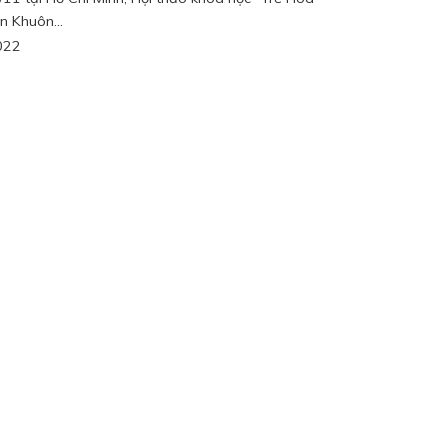
n Khuôn...
022