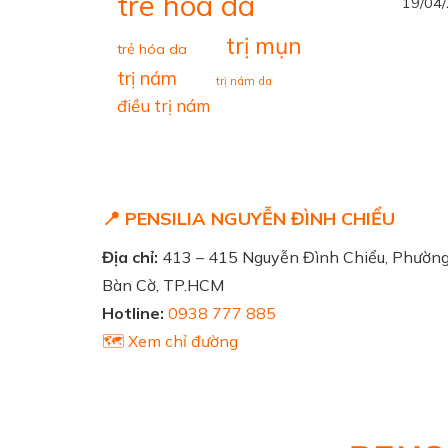
tre hoa da
19/04
trị mụn
trẻ hóa da
trị nám
trị nám da
điều trị nám
📍 PENSILIA NGUYỄN ĐÌNH CHIỂU
Địa chỉ:
413 – 415 Nguyễn Đình Chiểu, Phườn
Bàn Cờ, TP.HCM
Hotline:
0938 777 885
🗺️ Xem chỉ đường