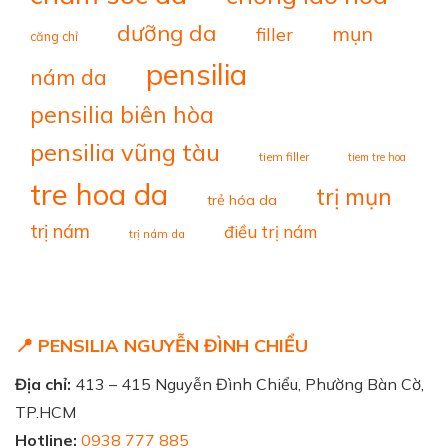
dưỡng da
mụn
filler
căng chỉ
pensilia
nám da
pensilia biên hòa
pensilia vũng tàu
tiem filler
tiem tre hoa
tre hoa da
trị mụn
trẻ hóa da
trị nám
điều trị nám
trị nám da
📍 PENSILIA NGUYỄN ĐÌNH CHIỂU
Địa chỉ:
413 – 415 Nguyễn Đình Chiểu, Phường Bàn Cờ,
TP.HCM
Hotline:
0938 777 885