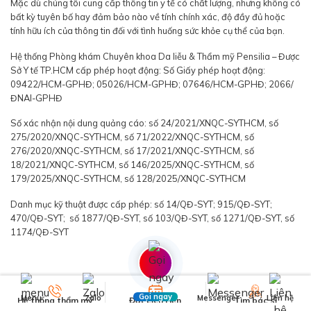
Mặc dù chúng tôi cung cấp thông tin y tế có chất lượng, nhưng không có
bất kỳ tuyên bố hay đảm bảo nào về tính chính xác, độ đầy đủ hoặc
tính hữu ích của thông tin đối với tình huống sức khỏe cụ thể của bạn.
Hệ thống Phòng khám Chuyên khoa Da liễu & Thẩm mỹ Pensilia – Được
Sở Y tế TP.HCM cấp phép hoạt động: Số Giấy phép hoạt động:
09422/HCM-GPHĐ; 05026/HCM-GPHĐ; 07646/HCM-GPHĐ; 2066/
ĐNAI-GPHĐ
Số xác nhận nội dung quảng cáo: số 24/2021/XNQC-SYTHCM, số
275/2020/XNQC-SYTHCM, số 71/2022/XNQC-SYTHCM, số
276/2020/XNQC-SYTHCM, số 17/2021/XNQC-SYTHCM, số
18/2021/XNQC-SYTHCM, số 146/2025/XNQC-SYTHCM, số
179/2025/XNQC-SYTHCM, số 128/2025/XNQC-SYTHCM
Danh mục kỹ thuật được cấp phép: số 14/QĐ-SYT; 915/QĐ-SYT;
470/QĐ-SYT; số 1877/QĐ-SYT, số 103/QĐ-SYT, số 1271/QĐ-SYT, số
1174/QĐ-SYT
Gọi ngay
Menu
Zalo
Messenger
Liên hệ
Hệ thống thẩm mỹ
Đặt Lịch Hẹn
Tìm bác sĩ