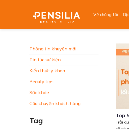
Skip
to
Về chúng tôi
Dị
content
Thông tin khuyến mãi
Tin tức sự kiện
Kiến thức y khoa
Beauty tips
Sức khỏe
Câu chuyện khách hàng
Top 5
Tag
Trải q
sẽ có x