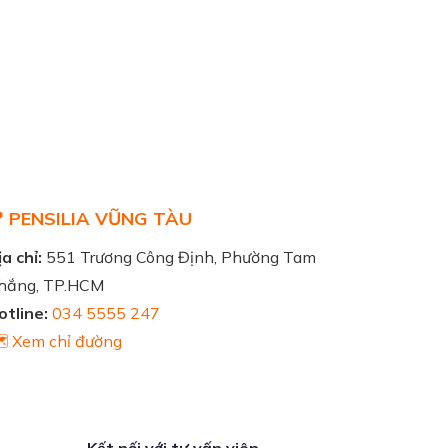
 PENSILIA VŨNG TÀU
a chỉ:
551 Trương Công Định, Phường Tam
hắng, TP.HCM
otline:
034 5555 247
️ Xem chỉ đường
Kết nối với tư vấn viên