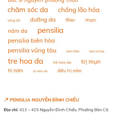
chăm sóc da
chống lão hóa
dưỡng da
mụn
filler
căng chỉ
pensilia
nám da
pensilia biên hòa
pensilia vũng tàu
tiem filler
tiem tre hoa
tre hoa da
trị mụn
trẻ hóa da
trị nám
điều trị nám
trị nám da
📍 PENSILIA NGUYỄN ĐÌNH CHIỂU
Địa chỉ:
413 – 415 Nguyễn Đình Chiểu, Phường Bàn Cờ,