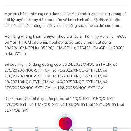
Mặc dù chúng tôi cung cấp thông tin y tế có chất lượng, nhưng không có
bất kỳ tuyên bố hay đảm bảo nào về tính chính xác, độ đầy đủ hoặc
tính hữu ích của thông tin đối với tình huống sức khỏe cụ thể của bạn.
Hệ thống Phòng khám Chuyên khoa Da liễu & Thẩm mỹ Pensilia – Được
Sở Y tế TP.HCM cấp phép hoạt động: Số Giấy phép hoạt động:
09422/HCM-GPHĐ; 05026/HCM-GPHĐ; 07646/HCM-GPHĐ; 2066/
ĐNAI-GPHĐ
Số xác nhận nội dung quảng cáo: số 24/2021/XNQC-SYTHCM, số
275/2020/XNQC-SYTHCM, số 71/2022/XNQC-SYTHCM, số
276/2020/XNQC-SYTHCM, số 17/2021/XNQC-SYTHCM, số
18/2021/XNQC-SYTHCM, số 146/2025/XNQC-SYTHCM, số
179/2025/XNQC-SYTHCM, số 128/2025/XNQC-SYTHCM
Danh mục kỹ thuật được cấp phép: số 14/QĐ-SYT; 915/QĐ-SYT;
470/QĐ-SYT; số 1877/QĐ-SYT, số 103/QĐ-SYT, số 1271/QĐ-SYT, số
1174/QĐ-SYT