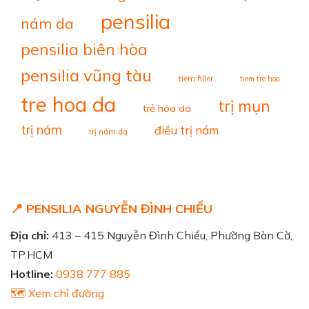
pensilia
nám da
pensilia biên hòa
pensilia vũng tàu
tiem filler
tiem tre hoa
tre hoa da
trị mụn
trẻ hóa da
trị nám
điều trị nám
trị nám da
📍 PENSILIA NGUYỄN ĐÌNH CHIỂU
Địa chỉ:
413 – 415 Nguyễn Đình Chiểu, Phường Bàn Cờ,
TP.HCM
Hotline:
0938 777 885
🗺️ Xem chỉ đường