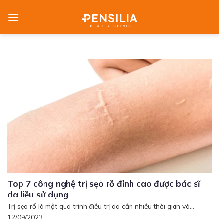
Skip
to
content
Top 7 công nghệ trị sẹo rỗ đỉnh cao được bác sĩ
da liễu sử dụng
Trị sẹo rổ là một quá trình điều trị da cần nhiều thời gian và...
12/09/2023