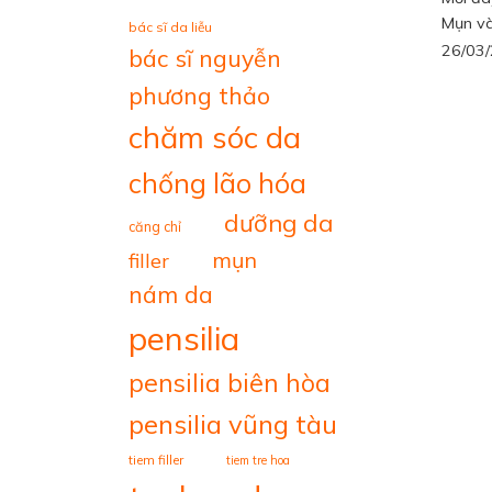
Mụn và
bác sĩ da liễu
26/03
bác sĩ nguyễn
phương thảo
chăm sóc da
chống lão hóa
dưỡng da
căng chỉ
mụn
filler
nám da
pensilia
pensilia biên hòa
pensilia vũng tàu
tiem filler
tiem tre hoa