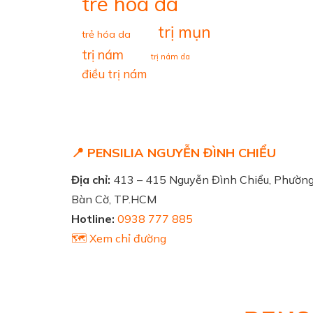
tre hoa da
trị mụn
trẻ hóa da
trị nám
trị nám da
điều trị nám
📍 PENSILIA NGUYỄN ĐÌNH CHIỂU
Địa chỉ:
413 – 415 Nguyễn Đình Chiểu, Phườn
Bàn Cờ, TP.HCM
Hotline:
0938 777 885
🗺️ Xem chỉ đường