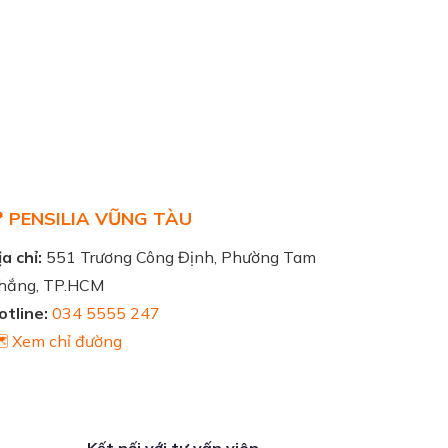
 PENSILIA VŨNG TÀU
a chỉ:
551 Trương Công Định, Phường Tam
hắng, TP.HCM
otline:
034 5555 247
️ Xem chỉ đường
Kết nối với tư vấn viên