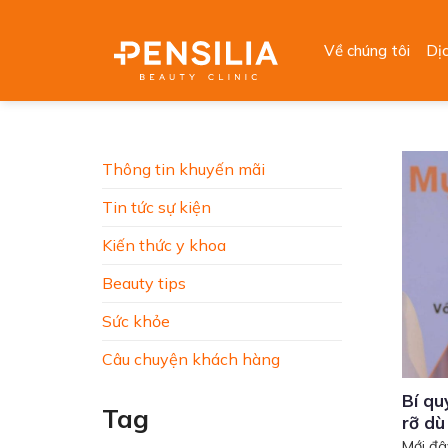
Skip
to
Về chúng tôi
Dị
content
Thông tin khuyến mãi
Tin tức sự kiện
Kiến thức y khoa
Beauty tips
Sức khỏe
Câu chuyện khách hàng
Bí qu
Tag
rỡ dù
Mới đâ