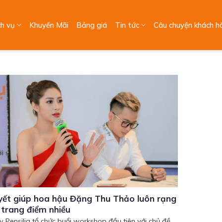
ch vụ
Khuyến Mãi
Bảng giá
Tin tức
Câu chuyện khách h
yết giúp hoa hậu Đặng Thu Thảo luôn rạng
 trang điểm nhiều
y Pensilia tổ chức buổi workshop đầu tiên với chủ đề