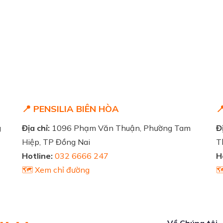
📍 PENSILIA BIÊN HÒA

g
Địa chỉ:
1096 Phạm Văn Thuận, Phường Tam
Đị
Hiệp, TP Đồng Nai
T
Hotline:
032 6666 247
H
🗺️ Xem chỉ đường

Về Chúng tôi