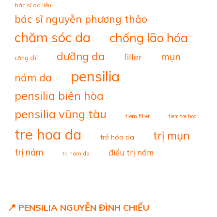
bác sĩ da liễu
bác sĩ nguyễn phương thảo
chăm sóc da
chống lão hóa
dưỡng da
mụn
filler
căng chỉ
pensilia
nám da
pensilia biên hòa
pensilia vũng tàu
tiem filler
tiem tre hoa
tre hoa da
trị mụn
trẻ hóa da
trị nám
điều trị nám
trị nám da
📍 PENSILIA NGUYỄN ĐÌNH CHIỂU