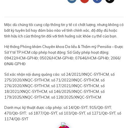
Mặc dù chúng tôi cung cấp thông tin y tế có chất lượng, nhưng không có
bất kỳ tuyên bố hay đảm bảo nào về tính chính xác, độ đầy đủ hoặc
tính hữu ích của thông tin đối với tình huống sức khỏe cụ thể của bạn.
Hệ thống Phòng khám Chuyên khoa Da liễu & Thẩm mỹ Pensilia – Được
Sở Y tế TP.HCM cấp phép hoạt động: Số Giấy phép hoạt động:
09422/HCM-GPHĐ; 05026/HCM-GPHĐ; 07646/HCM-GPHĐ; 2066/
ĐNAI-GPHĐ
Số xác nhận nội dung quảng cáo: số 24/2021/XNQC-SYTHCM, số
275/2020/XNQC-SYTHCM, số 71/2022/XNQC-SYTHCM, số
276/2020/XNQC-SYTHCM, số 17/2021/XNQC-SYTHCM, số
18/2021/XNQC-SYTHCM, số 146/2025/XNQC-SYTHCM, số
179/2025/XNQC-SYTHCM, số 128/2025/XNQC-SYTHCM
Danh mục kỹ thuật được cấp phép: số 14/QĐ-SYT; 915/QĐ-SYT;
470/QĐ-SYT; số 1877/QĐ-SYT, số 103/QĐ-SYT, số 1271/QĐ-SYT, số
1174/QĐ-SYT