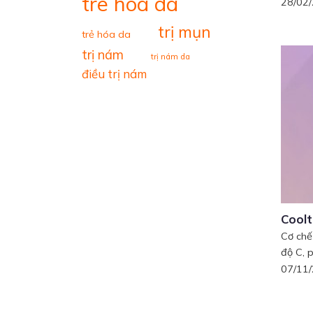
tre hoa da
28/02
trị mụn
trẻ hóa da
trị nám
trị nám da
điều trị nám
Coolt
Cơ chế
độ C, p
07/11