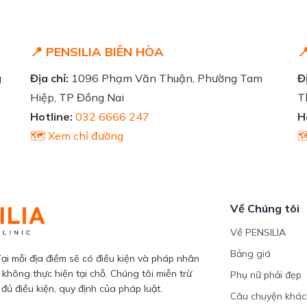
📍 PENSILIA BIÊN HÒA

g
Địa chỉ:
1096 Phạm Văn Thuận, Phường Tam
Đị
Hiệp, TP Đồng Nai
T
Hotline:
032 6666 247
H
🗺️ Xem chỉ đường

Về Chúng tôi
Về PENSILIA
Bảng giá
ại mỗi địa điểm sẽ có điều kiện và pháp nhân
 không thực hiện tại chỗ. Chúng tôi miễn trừ
Phụ nữ phải đẹp
ủ điều kiện, quy định của pháp luật.
Câu chuyện khá