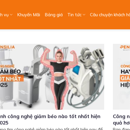
ch vụ
Khuyến Mãi
Bảng giá
Tin tức
Câu chuyện khách h
nh công nghệ giảm béo nào tốt nhất hiện
Công n
2025
quả hơ
ng tìm công nghệ giảm béo nào tốt nhất hiện nay để
Bạn đang