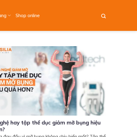
àng
Shop online
ghệ hay tập thể dục giảm mỡ bụng hiệu
n?
 đau đầu vì mỡ bụng không chịu biến mất? Tập thể