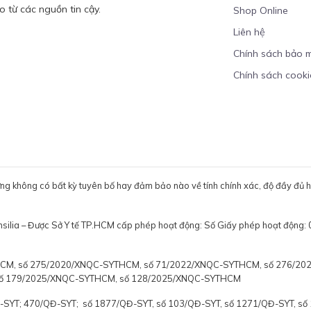
 từ các nguồn tin cậy.
Shop Online
Liên hệ
Chính sách bảo 
Chính sách cooki
ưng không có bất kỳ tuyên bố hay đảm bảo nào về tính chính xác, độ đầy đủ hoặ
ensilia – Được Sở Y tế TP.HCM cấp phép hoạt động: Số Giấy phép hoạt
YTHCM, số 275/2020/XNQC-SYTHCM, số 71/2022/XNQC-SYTHCM, số 276/2
số 179/2025/XNQC-SYTHCM, số 128/2025/XNQC-SYTHCM
Đ-SYT; 470/QĐ-SYT; số 1877/QĐ-SYT, số 103/QĐ-SYT, số 1271/QĐ-SYT, s