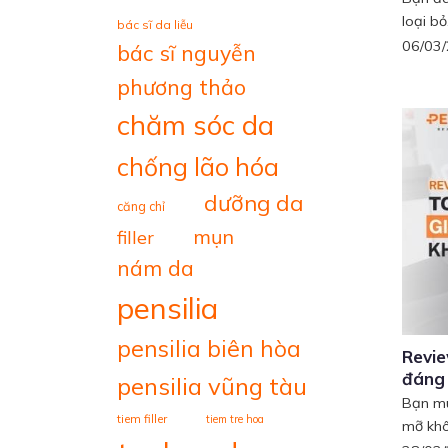
loại bỏ.
bác sĩ da liễu
06/03
bác sĩ nguyễn
phương thảo
chăm sóc da
chống lão hóa
dưỡng da
căng chỉ
mụn
filler
nám da
pensilia
pensilia biên hòa
Revi
đáng
pensilia vũng tàu
Bạn mu
tiem filler
tiem tre hoa
mỡ khô