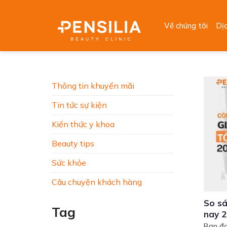
Skip
to
Về chúng tôi
Dị
content
Thông tin khuyến mãi
Tin tức sự kiện
Kiến thức y khoa
Beauty tips
Sức khỏe
Câu chuyện khách hàng
So sá
Tag
nay 
Bạn đa