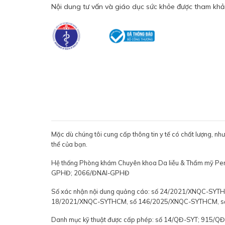
Nội dung tư vấn và giáo dục sức khỏe được tham khảo
Mặc dù chúng tôi cung cấp thông tin y tế có chất lượng, nh
thể của bạn.
Hệ thống Phòng khám Chuyên khoa Da liễu & Thẩm mỹ P
GPHĐ; 2066/ĐNAI-GPHĐ
Số xác nhận nội dung quảng cáo: số 24/2021/XNQC-S
18/2021/XNQC-SYTHCM, số 146/2025/XNQC-SYTHCM, 
Danh mục kỹ thuật được cấp phép: số 14/QĐ-SYT; 915/Q