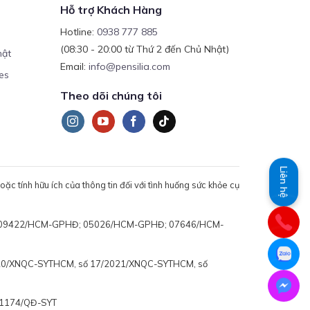
Hỗ trợ Khách Hàng
Hotline:
0938 777 885
(08:30 - 20:00 từ Thứ 2 đến Chủ Nhật)
mật
Email:
info@pensilia.com
es
Theo dõi chúng tôi
Liên hệ
c tính hữu ích của thông tin đối với tình huống sức khỏe cụ
 động: 09422/HCM-GPHĐ; 05026/HCM-GPHĐ; 07646/HCM-
020/XNQC-SYTHCM, số 17/2021/XNQC-SYTHCM, số
ố 1174/QĐ-SYT