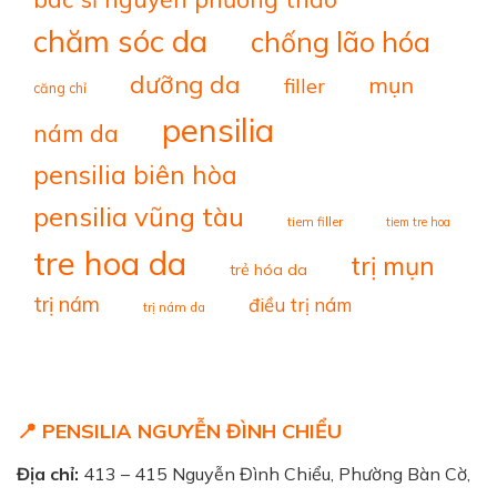
chăm sóc da
chống lão hóa
dưỡng da
mụn
filler
căng chỉ
pensilia
nám da
pensilia biên hòa
pensilia vũng tàu
tiem filler
tiem tre hoa
tre hoa da
trị mụn
trẻ hóa da
trị nám
điều trị nám
trị nám da
📍 PENSILIA NGUYỄN ĐÌNH CHIỂU
Địa chỉ:
413 – 415 Nguyễn Đình Chiểu, Phường Bàn Cờ,