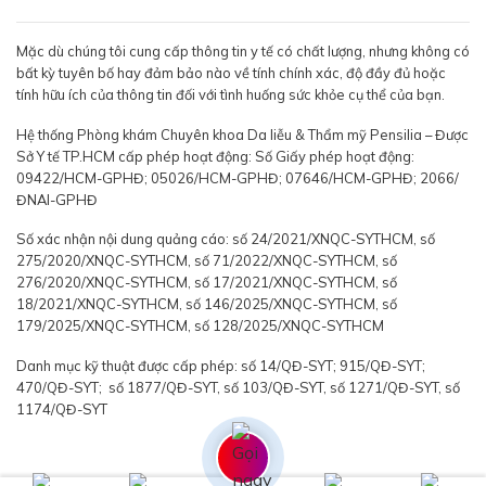
Mặc dù chúng tôi cung cấp thông tin y tế có chất lượng, nhưng không có
bất kỳ tuyên bố hay đảm bảo nào về tính chính xác, độ đầy đủ hoặc
tính hữu ích của thông tin đối với tình huống sức khỏe cụ thể của bạn.
Hệ thống Phòng khám Chuyên khoa Da liễu & Thẩm mỹ Pensilia – Được
Sở Y tế TP.HCM cấp phép hoạt động: Số Giấy phép hoạt động:
09422/HCM-GPHĐ; 05026/HCM-GPHĐ; 07646/HCM-GPHĐ; 2066/
ĐNAI-GPHĐ
Số xác nhận nội dung quảng cáo: số 24/2021/XNQC-SYTHCM, số
275/2020/XNQC-SYTHCM, số 71/2022/XNQC-SYTHCM, số
276/2020/XNQC-SYTHCM, số 17/2021/XNQC-SYTHCM, số
18/2021/XNQC-SYTHCM, số 146/2025/XNQC-SYTHCM, số
179/2025/XNQC-SYTHCM, số 128/2025/XNQC-SYTHCM
Danh mục kỹ thuật được cấp phép: số 14/QĐ-SYT; 915/QĐ-SYT;
470/QĐ-SYT; số 1877/QĐ-SYT, số 103/QĐ-SYT, số 1271/QĐ-SYT, số
1174/QĐ-SYT