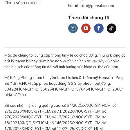
Chính sách cookies
Email:
info@pensilia.com
Theo dõi chúng tôi
Mặc dù chúng tôi cung cấp thông tin y tế có chất lượng, nhưng không có
bất kỳ tuyên bố hay đảm bảo nào về tính chính xác, độ đầy đủ hoặc
tính hữu ích của thông tin đối với tình huống sức khỏe cụ thể của bạn.
Hệ thống Phòng khám Chuyên khoa Da liễu & Thẩm mỹ Pensilia – Được
Sở Y tế TP.HCM cấp phép hoạt động: Số Giấy phép hoạt động:
09422/HCM-GPHĐ; 05026/HCM-GPHĐ; 07646/HCM-GPHĐ; 2066/
ĐNAI-GPHĐ
Số xác nhận nội dung quảng cáo: số 24/2021/XNQC-SYTHCM, số
275/2020/XNQC-SYTHCM, số 71/2022/XNQC-SYTHCM, số
276/2020/XNQC-SYTHCM, số 17/2021/XNQC-SYTHCM, số
18/2021/XNQC-SYTHCM, số 146/2025/XNQC-SYTHCM, số
179/2025/XNQC-SYTHCM, số 128/2025/XNQC-SYTHCM