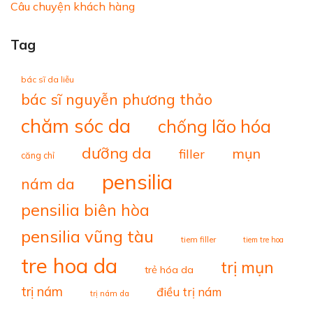
Câu chuyện khách hàng
Tag
bác sĩ da liễu
bác sĩ nguyễn phương thảo
chăm sóc da
chống lão hóa
dưỡng da
mụn
filler
căng chỉ
pensilia
nám da
pensilia biên hòa
pensilia vũng tàu
tiem filler
tiem tre hoa
tre hoa da
trị mụn
trẻ hóa da
trị nám
điều trị nám
trị nám da