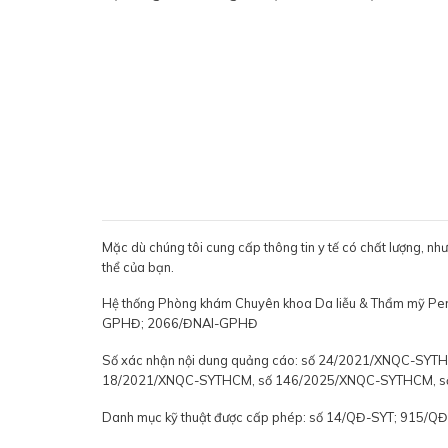
Mặc dù chúng tôi cung cấp thông tin y tế có chất lượng, nh
thể của bạn.
Hệ thống Phòng khám Chuyên khoa Da liễu & Thẩm mỹ P
GPHĐ; 2066/ĐNAI-GPHĐ
Số xác nhận nội dung quảng cáo: số 24/2021/XNQC-S
18/2021/XNQC-SYTHCM, số 146/2025/XNQC-SYTHCM, 
Danh mục kỹ thuật được cấp phép: số 14/QĐ-SYT; 915/Q