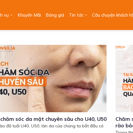
ch vụ
Khuyến Mãi
Bảng giá
Tin tức
Câu chuyện khách h
 chăm sóc da mặt chuyên sâu cho U40, U50
Chăm s
rào bả
ào độ tuổi U40, U50, làn da của chúng ta bắt đầu có
Trong th
.