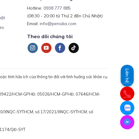
Hotline:
0938 777 885
(08:30 - 20:00 từ Thứ 2 đến Chủ Nhật)
mật
Email:
info@pensilia.com
es
Theo dõi chúng tôi
Liên hệ
c tính hữu ích của thông tin đối với tình huống sức khỏe cụ
 động: 09422/HCM-GPHĐ; 05026/HCM-GPHĐ; 07646/HCM-
020/XNQC-SYTHCM, số 17/2021/XNQC-SYTHCM, số
ố 1174/QĐ-SYT