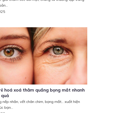
ản...
025
rẻ hoá xoá thâm quầng bọng mắt nhanh
u quả
g nếp nhăn, vết chân chim, bọng mắt... xuất hiện
úc bạn...