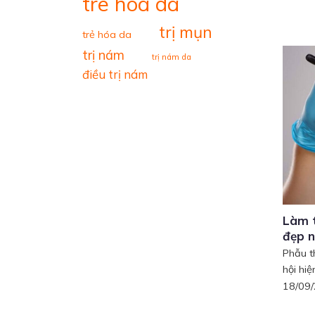
tre hoa da
trị mụn
trẻ hóa da
trị nám
trị nám da
điều trị nám
Làm t
đẹp 
Phẫu t
hội hiện
18/09