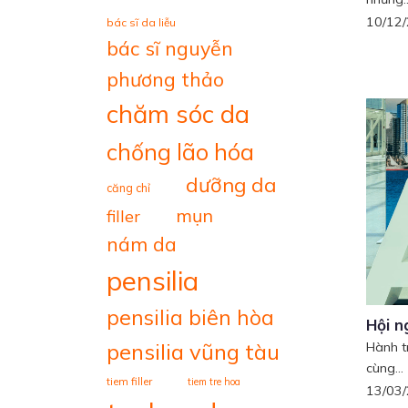
10/12
bác sĩ da liễu
bác sĩ nguyễn
phương thảo
chăm sóc da
chống lão hóa
dưỡng da
căng chỉ
mụn
filler
nám da
pensilia
pensilia biên hòa
Hội n
pensilia vũng tàu
Hành t
cùng...
tiem filler
tiem tre hoa
13/03