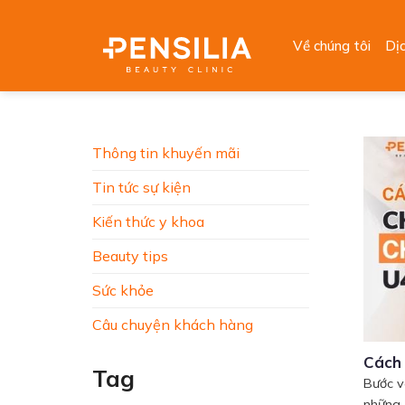
Skip
to
Về chúng tôi
Dị
content
Thông tin khuyến mãi
Tin tức sự kiện
Kiến thức y khoa
Beauty tips
Sức khỏe
Câu chuyện khách hàng
Cách
Tag
Bước v
những..