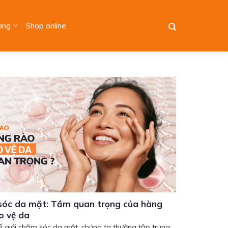
àng
Shop online
óc da mặt: Tầm quan trọng của hàng
o vệ da
ế giới chăm sóc da mặt, chúng ta thường tập trung