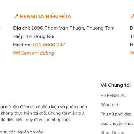
📍 PENSILIA BIÊN HÒA

g
Địa chỉ:
1096 Phạm Văn Thuận, Phường Tam
Đị
Hiệp, TP Đồng Nai
T
Hotline:
032 6666 247
H
🗺️ Xem chỉ đường

Về Chúng tôi
Về PENSILIA
Bảng giá
ại mỗi địa điểm sẽ có điều kiện và pháp nhân
 không thực hiện tại chỗ. Chúng tôi miễn trừ
Phụ nữ phải đẹp
ủ điều kiện, quy định của pháp luật.
Câu chuyện khá
 từ các nguồn tin cậy.
Shop Online