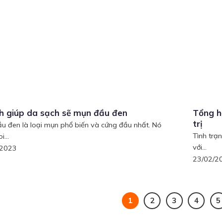
h giúp da sạch sẽ mụn đầu đen
Tổng h
trị
u đen là loại mụn phổ biến và cứng đầu nhất. Nó
Tình trạ
i...
với...
/2023
23/02/2
1
2
3
4
5