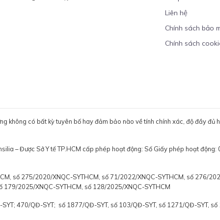
Liên hệ
Chính sách bảo 
Chính sách cooki
ưng không có bất kỳ tuyên bố hay đảm bảo nào về tính chính xác, độ đầy đủ hoặ
ensilia – Được Sở Y tế TP.HCM cấp phép hoạt động: Số Giấy phép hoạt
YTHCM, số 275/2020/XNQC-SYTHCM, số 71/2022/XNQC-SYTHCM, số 276/2
số 179/2025/XNQC-SYTHCM, số 128/2025/XNQC-SYTHCM
Đ-SYT; 470/QĐ-SYT; số 1877/QĐ-SYT, số 103/QĐ-SYT, số 1271/QĐ-SYT, s