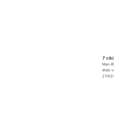
7 các
Mụn đầ
được co
27/02