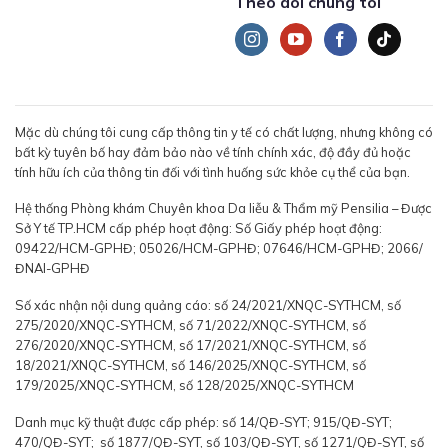
Theo dõi chúng tôi
Mặc dù chúng tôi cung cấp thông tin y tế có chất lượng, nhưng không có
bất kỳ tuyên bố hay đảm bảo nào về tính chính xác, độ đầy đủ hoặc
tính hữu ích của thông tin đối với tình huống sức khỏe cụ thể của bạn.
Hệ thống Phòng khám Chuyên khoa Da liễu & Thẩm mỹ Pensilia – Được
Sở Y tế TP.HCM cấp phép hoạt động: Số Giấy phép hoạt động:
09422/HCM-GPHĐ; 05026/HCM-GPHĐ; 07646/HCM-GPHĐ; 2066/
ĐNAI-GPHĐ
Số xác nhận nội dung quảng cáo: số 24/2021/XNQC-SYTHCM, số
275/2020/XNQC-SYTHCM, số 71/2022/XNQC-SYTHCM, số
276/2020/XNQC-SYTHCM, số 17/2021/XNQC-SYTHCM, số
18/2021/XNQC-SYTHCM, số 146/2025/XNQC-SYTHCM, số
179/2025/XNQC-SYTHCM, số 128/2025/XNQC-SYTHCM
Danh mục kỹ thuật được cấp phép: số 14/QĐ-SYT; 915/QĐ-SYT;
470/QĐ-SYT; số 1877/QĐ-SYT, số 103/QĐ-SYT, số 1271/QĐ-SYT, số