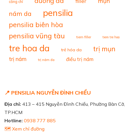
dưỡng da
mụn
filler
căng chỉ
pensilia
nám da
pensilia biên hòa
pensilia vũng tàu
tiem filler
tiem tre hoa
tre hoa da
trị mụn
trẻ hóa da
trị nám
điều trị nám
trị nám da
📍 PENSILIA NGUYỄN ĐÌNH CHIỂU
Địa chỉ:
413 – 415 Nguyễn Đình Chiểu, Phường Bàn Cờ,
TP.HCM
Hotline:
0938 777 885
🗺️ Xem chỉ đường