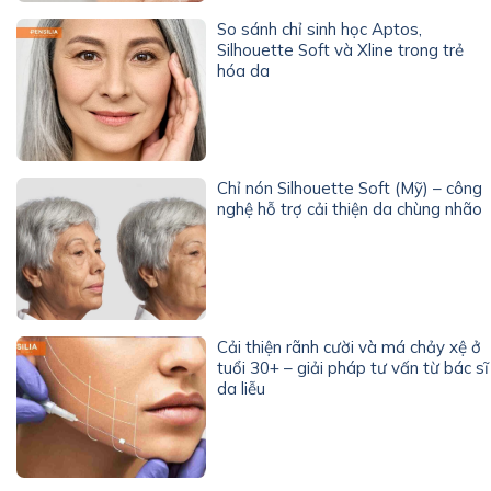
So sánh chỉ sinh học Aptos,
Silhouette Soft và Xline trong trẻ
hóa da
Chỉ nón Silhouette Soft (Mỹ) – công
nghệ hỗ trợ cải thiện da chùng nhão
Cải thiện rãnh cười và má chảy xệ ở
tuổi 30+ – giải pháp tư vấn từ bác sĩ
da liễu