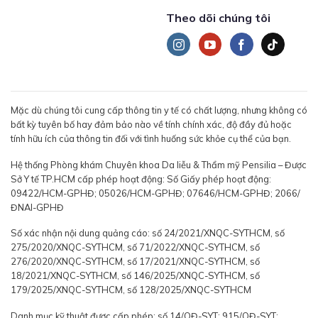
Theo dõi chúng tôi
Mặc dù chúng tôi cung cấp thông tin y tế có chất lượng, nhưng không có
bất kỳ tuyên bố hay đảm bảo nào về tính chính xác, độ đầy đủ hoặc
tính hữu ích của thông tin đối với tình huống sức khỏe cụ thể của bạn.
Hệ thống Phòng khám Chuyên khoa Da liễu & Thẩm mỹ Pensilia – Được
Sở Y tế TP.HCM cấp phép hoạt động: Số Giấy phép hoạt động:
09422/HCM-GPHĐ; 05026/HCM-GPHĐ; 07646/HCM-GPHĐ; 2066/
ĐNAI-GPHĐ
Số xác nhận nội dung quảng cáo: số 24/2021/XNQC-SYTHCM, số
275/2020/XNQC-SYTHCM, số 71/2022/XNQC-SYTHCM, số
276/2020/XNQC-SYTHCM, số 17/2021/XNQC-SYTHCM, số
18/2021/XNQC-SYTHCM, số 146/2025/XNQC-SYTHCM, số
179/2025/XNQC-SYTHCM, số 128/2025/XNQC-SYTHCM
Danh mục kỹ thuật được cấp phép: số 14/QĐ-SYT; 915/QĐ-SYT;