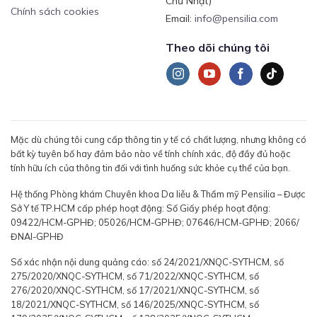
Chủ Nhật)
Chính sách cookies
Email:
info@pensilia.com
Theo dõi chúng tôi
Mặc dù chúng tôi cung cấp thông tin y tế có chất lượng, nhưng không có
bất kỳ tuyên bố hay đảm bảo nào về tính chính xác, độ đầy đủ hoặc
tính hữu ích của thông tin đối với tình huống sức khỏe cụ thể của bạn.
Hệ thống Phòng khám Chuyên khoa Da liễu & Thẩm mỹ Pensilia – Được
Sở Y tế TP.HCM cấp phép hoạt động: Số Giấy phép hoạt động:
09422/HCM-GPHĐ; 05026/HCM-GPHĐ; 07646/HCM-GPHĐ; 2066/
ĐNAI-GPHĐ
Số xác nhận nội dung quảng cáo: số 24/2021/XNQC-SYTHCM, số
275/2020/XNQC-SYTHCM, số 71/2022/XNQC-SYTHCM, số
276/2020/XNQC-SYTHCM, số 17/2021/XNQC-SYTHCM, số
18/2021/XNQC-SYTHCM, số 146/2025/XNQC-SYTHCM, số