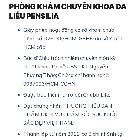
PHÒNG KHÁM CHUYÊN KHOA DA
LIỄU PENSILIA
Giấy phép hoạt động cơ sở khám chữa
bệnh số: 076046/HCM-GPHĐ do sở Y tế Tp.
HCM cấp;
Bác sĩ Chịu trách nhiệm chuyên môn kỹ
thuật Khoa Da liễu: BS CK1 Nguyễn
Phương Thảo; Chứng chỉ hành nghề:
0037003/HCM-CCHN.
Được bảo hiểm rủi ro bởi Chubb Life.
Đạt chứng nhận THƯƠNG HIỆU SẢN
PHẨM DỊCH VỤ CHĂM SÓC SỨC KHỎE,
SẮC ĐẸP VIỆT NAM.
Thành lập từ năm 2011, có 3 chi nhánh tại