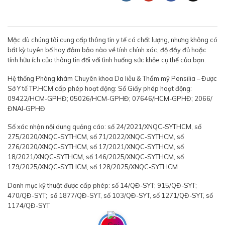
Mặc dù chúng tôi cung cấp thông tin y tế có chất lượng, nhưng không có
bất kỳ tuyên bố hay đảm bảo nào về tính chính xác, độ đầy đủ hoặc
tính hữu ích của thông tin đối với tình huống sức khỏe cụ thể của bạn.
Hệ thống Phòng khám Chuyên khoa Da liễu & Thẩm mỹ Pensilia – Được
Sở Y tế TP.HCM cấp phép hoạt động: Số Giấy phép hoạt động:
09422/HCM-GPHĐ; 05026/HCM-GPHĐ; 07646/HCM-GPHĐ; 2066/
ĐNAI-GPHĐ
Số xác nhận nội dung quảng cáo: số 24/2021/XNQC-SYTHCM, số
275/2020/XNQC-SYTHCM, số 71/2022/XNQC-SYTHCM, số
276/2020/XNQC-SYTHCM, số 17/2021/XNQC-SYTHCM, số
18/2021/XNQC-SYTHCM, số 146/2025/XNQC-SYTHCM, số
179/2025/XNQC-SYTHCM, số 128/2025/XNQC-SYTHCM
Danh mục kỹ thuật được cấp phép: số 14/QĐ-SYT; 915/QĐ-SYT;
470/QĐ-SYT; số 1877/QĐ-SYT, số 103/QĐ-SYT, số 1271/QĐ-SYT, số
1174/QĐ-SYT