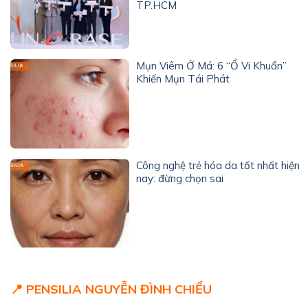
TP.HCM
Mụn Viêm Ở Má: 6 “Ổ Vi Khuẩn”
Khiến Mụn Tái Phát
Công nghệ trẻ hóa da tốt nhất hiện
nay: đừng chọn sai
📍 PENSILIA NGUYỄN ĐÌNH CHIỂU