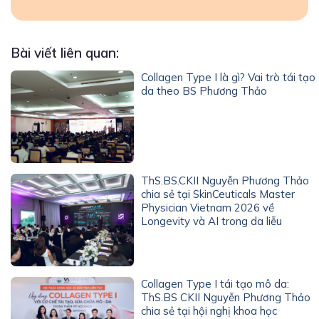
Bài viết liên quan:
Collagen Type I là gì? Vai trò tái tạo
da theo BS Phương Thảo
ThS.BS.CKII Nguyễn Phương Thảo
chia sẻ tại SkinCeuticals Master
Physician Vietnam 2026 về
Longevity và AI trong da liễu
Collagen Type I tái tạo mô da:
ThS.BS CKII Nguyễn Phương Thảo
chia sẻ tại hội nghị khoa học