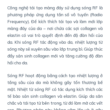
Công nghệ tái tạo màng đáy sử dụng sóng RF là
phương pháp ứng dụng tần số vô tuyến (Radio
Frequency). Để kích thích tái tạo và làm mới lớp
màng đáy của da – nơi chứa các sợi collagen và
elastin có vai trò quyết định đến độ đàn hồi của
da. Khi sóng RF tác động vào da, nhiệt lượng từ
sóng này sẽ xuyên sâu vào lớp trung bì. Giúp thúc
đẩy sản sinh collagen mới và tăng cường độ đàn
hồi cho da.
Sóng RF hoạt động bằng cách tạo nhiệt lượng ở
tầng sâu của da mà không gây tổn thương bề
mặt. Nhiệt từ sóng RF có tác dụng kích thích các
tế bào sản sinh collagen và elastin. Giúp da săn
chắc và tái tạo từ bên trong, từ đó làm mờ các vết
rạn. Phương pháp này không xâm lấn và ít gây