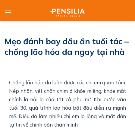
Skip
to
content
Mẹo đánh bay dấu ấn tuổi tác –
chống lão hóa da ngay tại nhà
Chống lão hóa da luôn được các chị em quan tâm.
Nếp nhăn, vết chân chim ở khóe miệng, khóe mắt
chính là nỗi lo của tất cả phụ nữ. Khi bước vào
tuổi 30, quá trình lão hóa bắt đầu diễn ra mạnh
mẽ. Điều đó làm nhiều chị em lo lắng và mất dần
tự tin về chính bản thân mình.