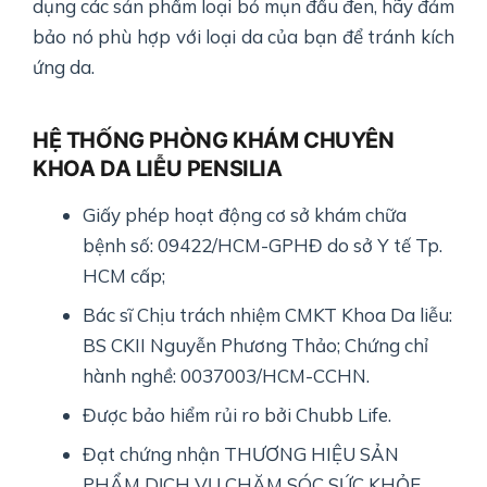
dụng các sản phẩm loại bỏ mụn đầu đen, hãy đảm
bảo nó phù hợp với loại da của bạn để tránh kích
ứng da.
HỆ THỐNG PHÒNG KHÁM CHUYÊN
KHOA DA LIỄU PENSILIA
Giấy phép hoạt động cơ sở khám chữa
bệnh số: 09422/HCM-GPHĐ do sở Y tế Tp.
HCM cấp;
Bác sĩ Chịu trách nhiệm CMKT Khoa Da liễu:
BS CKII Nguyễn Phương Thảo; Chứng chỉ
hành nghề: 0037003/HCM-CCHN.
Được bảo hiểm rủi ro bởi Chubb Life.
Đạt chứng nhận THƯƠNG HIỆU SẢN
PHẨM DỊCH VỤ CHĂM SÓC SỨC KHỎE,