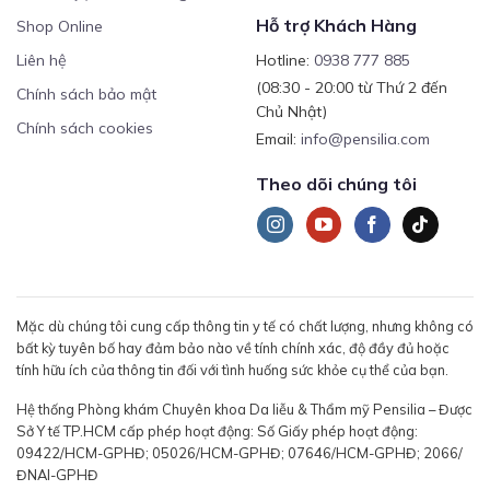
Hỗ trợ Khách Hàng
Shop Online
Liên hệ
Hotline:
0938 777 885
(08:30 - 20:00 từ Thứ 2 đến
Chính sách bảo mật
Chủ Nhật)
Chính sách cookies
Email:
info@pensilia.com
Theo dõi chúng tôi
Mặc dù chúng tôi cung cấp thông tin y tế có chất lượng, nhưng không có
bất kỳ tuyên bố hay đảm bảo nào về tính chính xác, độ đầy đủ hoặc
tính hữu ích của thông tin đối với tình huống sức khỏe cụ thể của bạn.
Hệ thống Phòng khám Chuyên khoa Da liễu & Thẩm mỹ Pensilia – Được
Sở Y tế TP.HCM cấp phép hoạt động: Số Giấy phép hoạt động:
09422/HCM-GPHĐ; 05026/HCM-GPHĐ; 07646/HCM-GPHĐ; 2066/
ĐNAI-GPHĐ