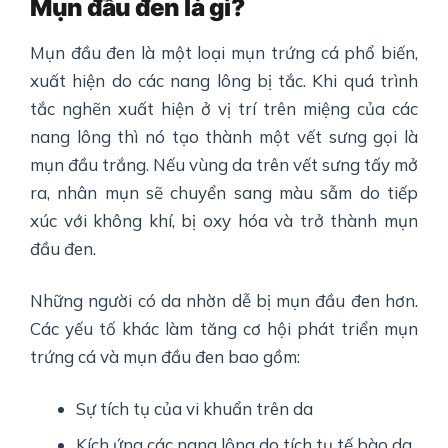
Mụn đầu đen là gì?
Mụn đầu đen là một loại mụn trứng cá phổ biến,
xuất hiện do các nang lông bị tắc. Khi quá trình
tắc nghẽn xuất hiện ở vị trí trên miệng của các
nang lông thì nó tạo thành một vết sưng gọi là
mụn đầu trắng. Nếu vùng da trên vết sưng tấy mở
ra, nhân mụn sẽ chuyển sang màu sẫm do tiếp
xúc với không khí, bị oxy hóa và trở thành mụn
đầu đen.
Những người có da nhờn dễ bị mụn đầu đen hơn.
Các yếu tố khác làm tăng cơ hội phát triển mụn
trứng cá và mụn đầu đen bao gồm:
Sự tích tụ của vi khuẩn trên da
Kích ứng các nang lông do tích tụ tế bào da