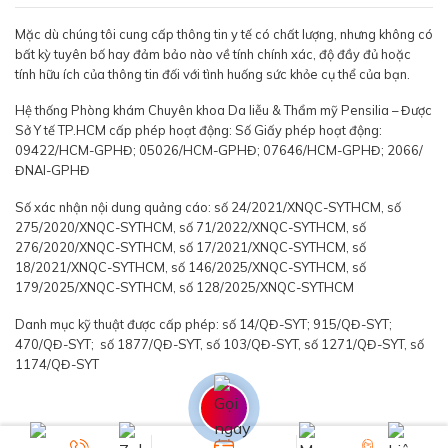
Mặc dù chúng tôi cung cấp thông tin y tế có chất lượng, nhưng không có
bất kỳ tuyên bố hay đảm bảo nào về tính chính xác, độ đầy đủ hoặc
tính hữu ích của thông tin đối với tình huống sức khỏe cụ thể của bạn.
Hệ thống Phòng khám Chuyên khoa Da liễu & Thẩm mỹ Pensilia – Được
Sở Y tế TP.HCM cấp phép hoạt động: Số Giấy phép hoạt động:
09422/HCM-GPHĐ; 05026/HCM-GPHĐ; 07646/HCM-GPHĐ; 2066/
ĐNAI-GPHĐ
Số xác nhận nội dung quảng cáo: số 24/2021/XNQC-SYTHCM, số
275/2020/XNQC-SYTHCM, số 71/2022/XNQC-SYTHCM, số
276/2020/XNQC-SYTHCM, số 17/2021/XNQC-SYTHCM, số
18/2021/XNQC-SYTHCM, số 146/2025/XNQC-SYTHCM, số
179/2025/XNQC-SYTHCM, số 128/2025/XNQC-SYTHCM
Danh mục kỹ thuật được cấp phép: số 14/QĐ-SYT; 915/QĐ-SYT;
470/QĐ-SYT; số 1877/QĐ-SYT, số 103/QĐ-SYT, số 1271/QĐ-SYT, số
1174/QĐ-SYT