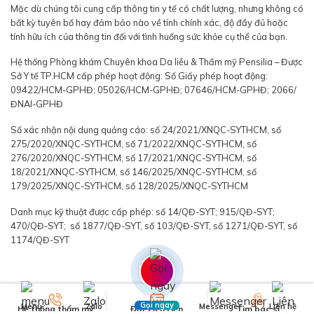
Mặc dù chúng tôi cung cấp thông tin y tế có chất lượng, nhưng không có
bất kỳ tuyên bố hay đảm bảo nào về tính chính xác, độ đầy đủ hoặc
tính hữu ích của thông tin đối với tình huống sức khỏe cụ thể của bạn.
Hệ thống Phòng khám Chuyên khoa Da liễu & Thẩm mỹ Pensilia – Được
Sở Y tế TP.HCM cấp phép hoạt động: Số Giấy phép hoạt động:
09422/HCM-GPHĐ; 05026/HCM-GPHĐ; 07646/HCM-GPHĐ; 2066/
ĐNAI-GPHĐ
Số xác nhận nội dung quảng cáo: số 24/2021/XNQC-SYTHCM, số
275/2020/XNQC-SYTHCM, số 71/2022/XNQC-SYTHCM, số
276/2020/XNQC-SYTHCM, số 17/2021/XNQC-SYTHCM, số
18/2021/XNQC-SYTHCM, số 146/2025/XNQC-SYTHCM, số
179/2025/XNQC-SYTHCM, số 128/2025/XNQC-SYTHCM
Danh mục kỹ thuật được cấp phép: số 14/QĐ-SYT; 915/QĐ-SYT;
470/QĐ-SYT; số 1877/QĐ-SYT, số 103/QĐ-SYT, số 1271/QĐ-SYT, số
1174/QĐ-SYT
Gọi ngay
Menu
Zalo
Messenger
Liên hệ
Hệ thống thẩm mỹ
Đặt Lịch Hẹn
Tìm bác sĩ