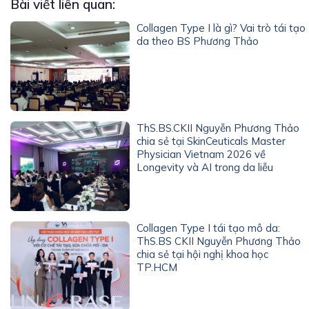
Bài viết liên quan:
Collagen Type I là gì? Vai trò tái tạo
da theo BS Phương Thảo
ThS.BS.CKII Nguyễn Phương Thảo
chia sẻ tại SkinCeuticals Master
Physician Vietnam 2026 về
Longevity và AI trong da liễu
Collagen Type I tái tạo mô da:
ThS.BS CKII Nguyễn Phương Thảo
chia sẻ tại hội nghị khoa học
TP.HCM