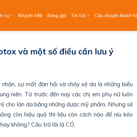
ch vụ
Khuyến Mãi
Bảng giá
Tin tức
Câu chuyện khách h
tox và một số điều cần lưu ý
 nhăn, sự mất đàn hồi và chảy xệ da là những biểu
rung niên. Từ trước đến nay các chị em phụ nữ luôn
 trẻ cho làn da bằng những dược mỹ phẩm. Nhưng sẽ
ông còn hiệu quả thì liệu còn cách nào để níu kéo
hay không? Câu trả lời là CÓ.