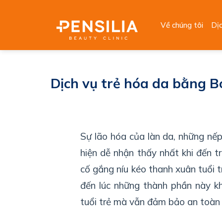
Skip
to
Về chúng tôi
Dị
content
Dịch vụ trẻ hóa da bằng Bo
Sự lão hóa của làn da, những nếp
hiện dễ nhận thấy nhất khi đến t
cố gắng níu kéo thanh xuân tuổi
đến lúc những thành phần này kh
tuổi trẻ mà vẫn đảm bảo an toàn 