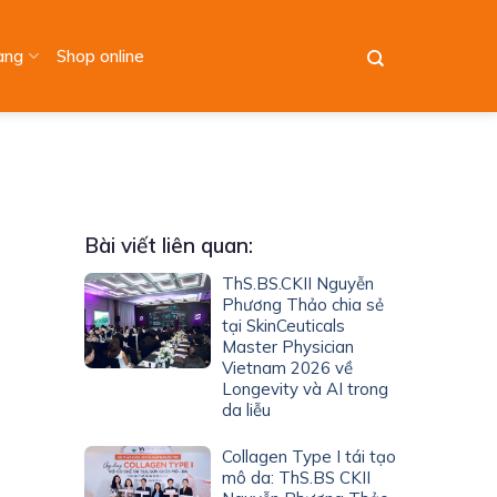
àng
Shop online
Bài viết liên quan:
ThS.BS.CKII Nguyễn
Phương Thảo chia sẻ
tại SkinCeuticals
Master Physician
Vietnam 2026 về
Longevity và AI trong
da liễu
Collagen Type I tái tạo
mô da: ThS.BS CKII