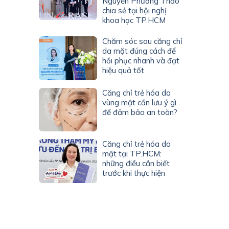
Nguyễn Phương Thảo
chia sẻ tại hội nghị
khoa học TP.HCM
Chăm sóc sau căng chỉ
da mặt đúng cách để
hồi phục nhanh và đạt
hiệu quả tốt
Căng chỉ trẻ hóa da
vùng mặt cần lưu ý gì
để đảm bảo an toàn?
Căng chỉ trẻ hóa da
mặt tại TP.HCM:
những điều cần biết
trước khi thực hiện