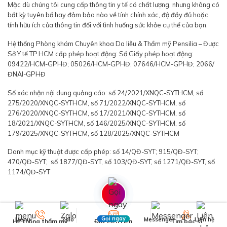
Mặc dù chúng tôi cung cấp thông tin y tế có chất lượng, nhưng không có
bất kỳ tuyên bố hay đảm bảo nào về tính chính xác, độ đầy đủ hoặc
tính hữu ích của thông tin đối với tình huống sức khỏe cụ thể của bạn.
Hệ thống Phòng khám Chuyên khoa Da liễu & Thẩm mỹ Pensilia – Được
Sở Y tế TP.HCM cấp phép hoạt động: Số Giấy phép hoạt động:
09422/HCM-GPHĐ; 05026/HCM-GPHĐ; 07646/HCM-GPHĐ; 2066/
ĐNAI-GPHĐ
Số xác nhận nội dung quảng cáo: số 24/2021/XNQC-SYTHCM, số
275/2020/XNQC-SYTHCM, số 71/2022/XNQC-SYTHCM, số
276/2020/XNQC-SYTHCM, số 17/2021/XNQC-SYTHCM, số
18/2021/XNQC-SYTHCM, số 146/2025/XNQC-SYTHCM, số
179/2025/XNQC-SYTHCM, số 128/2025/XNQC-SYTHCM
Danh mục kỹ thuật được cấp phép: số 14/QĐ-SYT; 915/QĐ-SYT;
470/QĐ-SYT; số 1877/QĐ-SYT, số 103/QĐ-SYT, số 1271/QĐ-SYT, số
1174/QĐ-SYT
Gọi ngay
Menu
Zalo
Messenger
Liên hệ
Hệ thống thẩm mỹ
Đặt Lịch Hẹn
Tìm bác sĩ