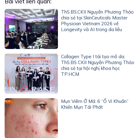
Bài viết liên quan:
ThS.BS.CKII Nguyễn Phương Thảo
chia sẻ tại SkinCeuticals Master
Physician Vietnam 2026 về
Longevity và AI trong da liễu
Collagen Type I tái tạo mô da:
ThS.BS CKII Nguyễn Phương Thảo
chia sẻ tại hội nghị khoa học
TP.HCM
Mụn Viêm Ở Má: 6 “Ổ Vi Khuẩn”
Khiến Mụn Tái Phát