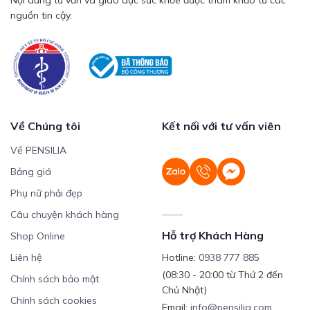
Nội dung tư vấn và giáo dục sức khỏe được tham khảo từ các
nguồn tin cậy.
Về Chúng tôi
Kết nối với tư vấn viên
Về PENSILIA
Bảng giá
Phụ nữ phải đẹp
Câu chuyện khách hàng
Hỗ trợ Khách Hàng
Shop Online
Liên hệ
Hotline:
0938 777 885
(08:30 - 20:00 từ Thứ 2 đến
Chính sách bảo mật
Chủ Nhật)
Chính sách cookies
Email:
info@pensilia.com