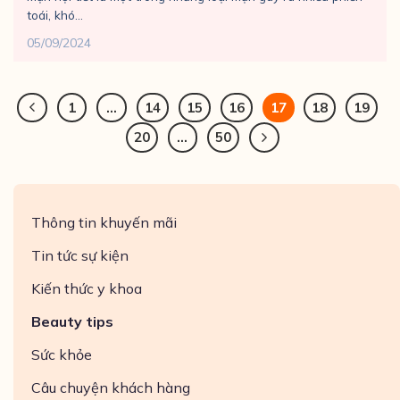
toái, khó...
05/09/2024
1
…
14
15
16
17
18
19
20
…
50
Thông tin khuyến mãi
Tin tức sự kiện
Kiến thức y khoa
Beauty tips
Sức khỏe
Câu chuyện khách hàng