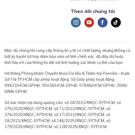
Theo dõi chúng tôi
Mặc dù chúng tôi cung cấp thông tin y tế có chất lượng, nhưng không có
bất kỳ tuyên bố hay đảm bảo nào về tính chính xác, độ đầy đủ hoặc
tính hữu ích của thông tin đối với tình huống sức khỏe cụ thể của bạn.
Hệ thống Phòng khám Chuyên khoa Da liễu & Thẩm mỹ Pensilia – Được
Sở Y tế TP.HCM cấp phép hoạt động: Số Giấy phép hoạt động:
09422/HCM-GPHĐ; 05026/HCM-GPHĐ; 07646/HCM-GPHĐ; 2066/
ĐNAI-GPHĐ
Số xác nhận nội dung quảng cáo: số 24/2021/XNQC-SYTHCM, số
275/2020/XNQC-SYTHCM, số 71/2022/XNQC-SYTHCM, số
276/2020/XNQC-SYTHCM, số 17/2021/XNQC-SYTHCM, số
18/2021/XNQC-SYTHCM, số 146/2025/XNQC-SYTHCM, số
179/2025/XNQC-SYTHCM, số 128/2025/XNQC-SYTHCM