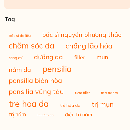
Tag
bác sĩ nguyễn phương thảo
bác sĩ da liễu
chăm sóc da
chống lão hóa
dưỡng da
mụn
filler
căng chỉ
pensilia
nám da
pensilia biên hòa
pensilia vũng tàu
tiem filler
tiem tre hoa
tre hoa da
trị mụn
trẻ hóa da
trị nám
điều trị nám
trị nám da