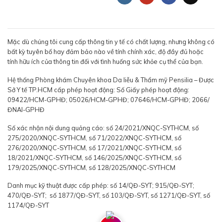
Mặc dù chúng tôi cung cấp thông tin y tế có chất lượng, nhưng không có
bất kỳ tuyên bố hay đảm bảo nào về tính chính xác, độ đầy đủ hoặc
tính hữu ích của thông tin đối với tình huống sức khỏe cụ thể của bạn.
Hệ thống Phòng khám Chuyên khoa Da liễu & Thẩm mỹ Pensilia – Được
Sở Y tế TP.HCM cấp phép hoạt động: Số Giấy phép hoạt động:
09422/HCM-GPHĐ; 05026/HCM-GPHĐ; 07646/HCM-GPHĐ; 2066/
ĐNAI-GPHĐ
Số xác nhận nội dung quảng cáo: số 24/2021/XNQC-SYTHCM, số
275/2020/XNQC-SYTHCM, số 71/2022/XNQC-SYTHCM, số
276/2020/XNQC-SYTHCM, số 17/2021/XNQC-SYTHCM, số
18/2021/XNQC-SYTHCM, số 146/2025/XNQC-SYTHCM, số
179/2025/XNQC-SYTHCM, số 128/2025/XNQC-SYTHCM
Danh mục kỹ thuật được cấp phép: số 14/QĐ-SYT; 915/QĐ-SYT;
470/QĐ-SYT; số 1877/QĐ-SYT, số 103/QĐ-SYT, số 1271/QĐ-SYT, số
1174/QĐ-SYT