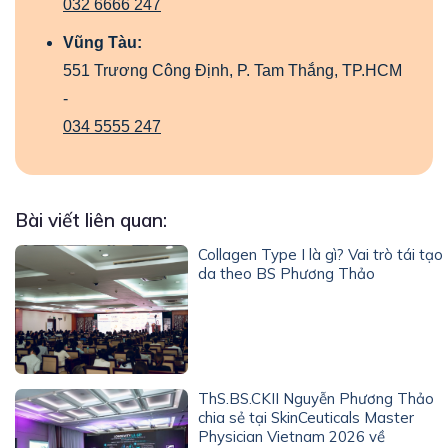
032 6666 247
Vũng Tàu:
551 Trương Công Định, P. Tam Thắng, TP.HCM
-
034 5555 247
Bài viết liên quan:
Collagen Type I là gì? Vai trò tái tạo
da theo BS Phương Thảo
ThS.BS.CKII Nguyễn Phương Thảo
chia sẻ tại SkinCeuticals Master
Physician Vietnam 2026 về