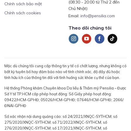
(08:30 - 20:00 từ Thứ 2 đến
Chính sách bảo mật
Chủ Nhật)
Chính sách cookies
Email:
info@pensilia.com
Theo dõi chúng tôi
Mặc dù chúng tôi cung cấp thông tin y tế có chất lượng, nhưng không có
bất kỳ tuyên bố hay đảm bảo nào về tính chính xác, độ đầy đủ hoặc
tính hữu ích của thông tin đối với tình huống sức khỏe cụ thể của bạn.
Hệ thống Phòng khám Chuyên khoa Da liễu & Thẩm mỹ Pensilia – Được
Sở Y tế TP.HCM cấp phép hoạt động: Số Giấy phép hoạt động:
09422/HCM-GPHĐ; 05026/HCM-GPHĐ; 07646/HCM-GPHĐ; 2066/
ĐNAI-GPHĐ
Số xác nhận nội dung quảng cáo: số 24/2021/XNQC-SYTHCM, số
275/2020/XNQC-SYTHCM, số 71/2022/XNQC-SYTHCM, số
276/2020/XNQC-SYTHCM, số 17/2021/XNQC-SYTHCM, số