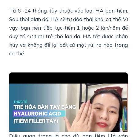
Từ 6 -24 tháng, tùy thuộc vào loại HA bạn tiêm.
Sau thời gian đó, HA sẽ tự đào thải khỏi cơ thể. Vì
vậy, bạn nên tiếp tục tiêm 1 hoặc 2 lần/năm để
duy trì sự tươi trẻ cho làn da. HA tốt được phân
hủy và không để lại bất cứ một rủi ro nào trong
cơ thể.
Điều quan trọng là cho dù bạn tiêm HA vẫn