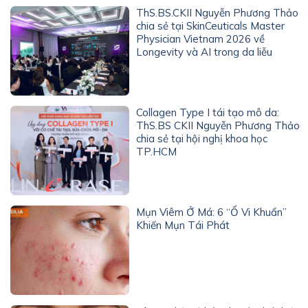
ThS.BS.CKII Nguyễn Phương Thảo
chia sẻ tại SkinCeuticals Master
Physician Vietnam 2026 về
Longevity và AI trong da liễu
Collagen Type I tái tạo mô da:
ThS.BS CKII Nguyễn Phương Thảo
chia sẻ tại hội nghị khoa học
TP.HCM
Mụn Viêm Ở Má: 6 “Ổ Vi Khuẩn”
Khiến Mụn Tái Phát