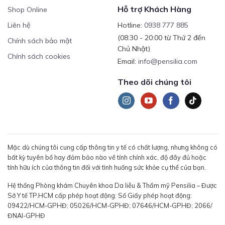
Hỗ trợ Khách Hàng
Shop Online
Liên hệ
Hotline:
0938 777 885
(08:30 - 20:00 từ Thứ 2 đến
Chính sách bảo mật
Chủ Nhật)
Chính sách cookies
Email:
info@pensilia.com
Theo dõi chúng tôi
Mặc dù chúng tôi cung cấp thông tin y tế có chất lượng, nhưng không có
bất kỳ tuyên bố hay đảm bảo nào về tính chính xác, độ đầy đủ hoặc
tính hữu ích của thông tin đối với tình huống sức khỏe cụ thể của bạn.
Hệ thống Phòng khám Chuyên khoa Da liễu & Thẩm mỹ Pensilia – Được
Sở Y tế TP.HCM cấp phép hoạt động: Số Giấy phép hoạt động:
09422/HCM-GPHĐ; 05026/HCM-GPHĐ; 07646/HCM-GPHĐ; 2066/
ĐNAI-GPHĐ