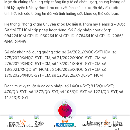
Mặc dù chúng tôi cung cấp thông tin y tế có chất lượng, nhưng không có
bất kỳ tuyên bố hay đảm bảo nào về tính chính xác, độ đầy đủ hoặc
tính hữu ích của thông tin đối với tình huống sức khỏe cụ thể của bạn.
Hệ thống Phòng khám Chuyên khoa Da liễu & Thẩm mỹ Pensilia – Được
Sở Y tế TP.HCM cấp phép hoạt động: Số Giấy phép hoạt động:
09422/HCM-GPHĐ; 05026/HCM-GPHĐ; 07646/HCM-GPHĐ; 2066/
ĐNAI-GPHĐ
Số xác nhận nội dung quảng cáo: số 24/2021/XNQC-SYTHCM, số
275/2020/XNQC-SYTHCM, số 71/2022/XNQC-SYTHCM, số
276/2020/XNQC-SYTHCM, số 17/2021/XNQC-SYTHCM, số
18/2021/XNQC-SYTHCM, số 146/2025/XNQC-SYTHCM, số
179/2025/XNQC-SYTHCM, số 128/2025/XNQC-SYTHCM
Danh mục kỹ thuật được cấp phép: số 14/QĐ-SYT; 915/QĐ-SYT;
470/QĐ-SYT; số 1877/QĐ-SYT, số 103/QĐ-SYT, số 1271/QĐ-SYT, số
1174/QĐ-SYT
Gọi ngay
Menu
Zalo
Messenger
Liên hệ
Hệ thống thẩm mỹ
Đặt Lịch Hẹn
Tìm bác sĩ