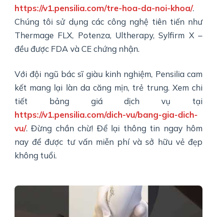
https://v1.pensilia.com/tre-hoa-da-noi-khoa/
.
Chúng tôi sử dụng các công nghệ tiên tiến như
Thermage FLX, Potenza, Ultherapy, Sylfirm X –
đều được FDA và CE chứng nhận.
Với đội ngũ bác sĩ giàu kinh nghiệm, Pensilia cam
kết mang lại làn da căng mịn, trẻ trung. Xem chi
tiết bảng giá dịch vụ tại
https://v1.pensilia.com/dich-vu/bang-gia-dich-
vu/
. Đừng chần chừ! Để lại thông tin ngay hôm
nay để được tư vấn miễn phí và sở hữu vẻ đẹp
không tuổi.