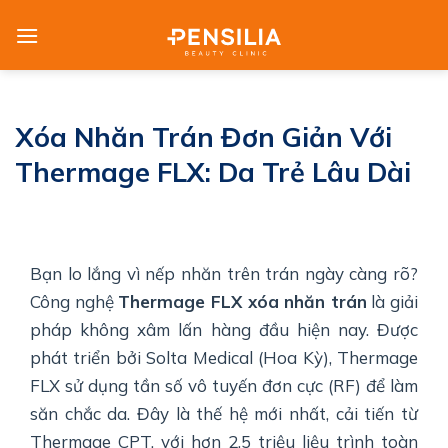
Skip
to
content
Xóa Nhăn Trán Đơn Giản Với
Thermage FLX: Da Trẻ Lâu Dài
Bạn lo lắng vì nếp nhăn trên trán ngày càng rõ?
Công nghệ
Thermage FLX xóa nhăn trán
là giải
pháp không xâm lấn hàng đầu hiện nay. Được
phát triển bởi Solta Medical (Hoa Kỳ), Thermage
FLX sử dụng tần số vô tuyến đơn cực (RF) để làm
săn chắc da. Đây là thế hệ mới nhất, cải tiến từ
Thermage CPT, với hơn 2,5 triệu liệu trình toàn