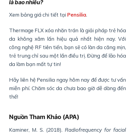
là bao nhiêu?
Xem bảng giá chi tiết tại
Pensilia
.
Thermage FLX xóa nhăn trán là giải pháp trẻ hóa
da không xâm lấn hiệu quả nhất hiện nay. Với
công nghệ RF tiên tiến, bạn sẽ có làn da căng mịn,
trẻ trung chỉ sau một lần điều trị. Đừng để lão hóa
da làm bạn mất tự tin!
Hãy liên hệ Pensilia ngay hôm nay để được tư vấn
miễn phí. Chăm sóc da chưa bao giờ dễ dàng đến
thế!
Nguồn Tham Khảo (APA)
Kaminer, M. S. (2018).
Radiofrequency for facial