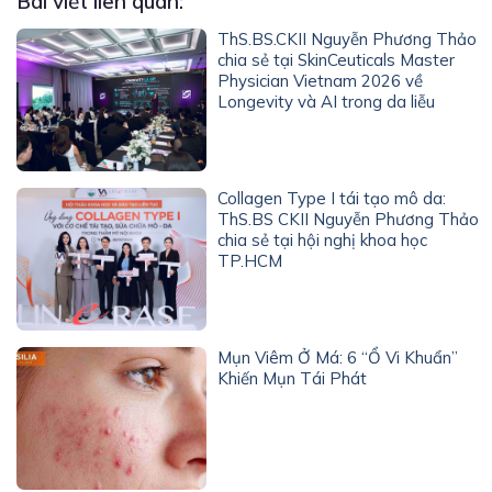
Bài viết liên quan:
ThS.BS.CKII Nguyễn Phương Thảo
chia sẻ tại SkinCeuticals Master
Physician Vietnam 2026 về
Longevity và AI trong da liễu
Collagen Type I tái tạo mô da:
ThS.BS CKII Nguyễn Phương Thảo
chia sẻ tại hội nghị khoa học
TP.HCM
Mụn Viêm Ở Má: 6 “Ổ Vi Khuẩn”
Khiến Mụn Tái Phát