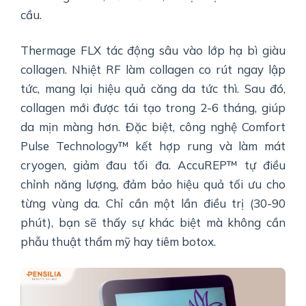
cầu.
Thermage FLX tác động sâu vào lớp hạ bì giàu
collagen. Nhiệt RF làm collagen co rút ngay lập
tức, mang lại hiệu quả căng da tức thì. Sau đó,
collagen mới được tái tạo trong 2-6 tháng, giúp
da mịn màng hơn. Đặc biệt, công nghệ Comfort
Pulse Technology™ kết hợp rung và làm mát
cryogen, giảm đau tối đa. AccuREP™ tự điều
chỉnh năng lượng, đảm bảo hiệu quả tối ưu cho
từng vùng da. Chỉ cần một lần điều trị (30-90
phút), bạn sẽ thấy sự khác biệt mà không cần
phẫu thuật thẩm mỹ hay tiêm botox.