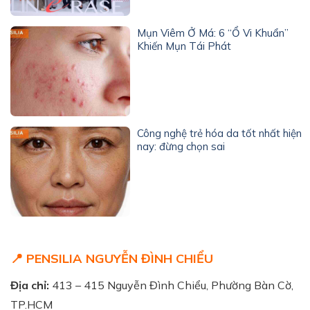
Mụn Viêm Ở Má: 6 “Ổ Vi Khuẩn”
Khiến Mụn Tái Phát
Công nghệ trẻ hóa da tốt nhất hiện
nay: đừng chọn sai
📍 PENSILIA NGUYỄN ĐÌNH CHIỂU
Địa chỉ:
413 – 415 Nguyễn Đình Chiểu, Phường Bàn Cờ,
TP.HCM