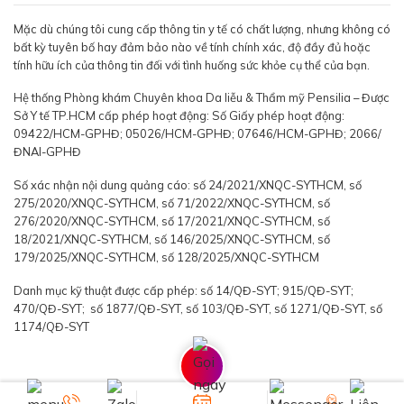
Mặc dù chúng tôi cung cấp thông tin y tế có chất lượng, nhưng không có
bất kỳ tuyên bố hay đảm bảo nào về tính chính xác, độ đầy đủ hoặc
tính hữu ích của thông tin đối với tình huống sức khỏe cụ thể của bạn.
Hệ thống Phòng khám Chuyên khoa Da liễu & Thẩm mỹ Pensilia – Được
Sở Y tế TP.HCM cấp phép hoạt động: Số Giấy phép hoạt động:
09422/HCM-GPHĐ; 05026/HCM-GPHĐ; 07646/HCM-GPHĐ; 2066/
ĐNAI-GPHĐ
Số xác nhận nội dung quảng cáo: số 24/2021/XNQC-SYTHCM, số
275/2020/XNQC-SYTHCM, số 71/2022/XNQC-SYTHCM, số
276/2020/XNQC-SYTHCM, số 17/2021/XNQC-SYTHCM, số
18/2021/XNQC-SYTHCM, số 146/2025/XNQC-SYTHCM, số
179/2025/XNQC-SYTHCM, số 128/2025/XNQC-SYTHCM
Danh mục kỹ thuật được cấp phép: số 14/QĐ-SYT; 915/QĐ-SYT;
470/QĐ-SYT; số 1877/QĐ-SYT, số 103/QĐ-SYT, số 1271/QĐ-SYT, số
1174/QĐ-SYT