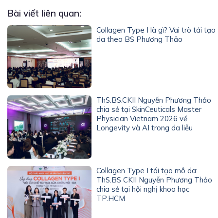
Bài viết liên quan:
Collagen Type I là gì? Vai trò tái tạo
da theo BS Phương Thảo
ThS.BS.CKII Nguyễn Phương Thảo
chia sẻ tại SkinCeuticals Master
Physician Vietnam 2026 về
Longevity và AI trong da liễu
Collagen Type I tái tạo mô da:
ThS.BS CKII Nguyễn Phương Thảo
chia sẻ tại hội nghị khoa học
TP.HCM