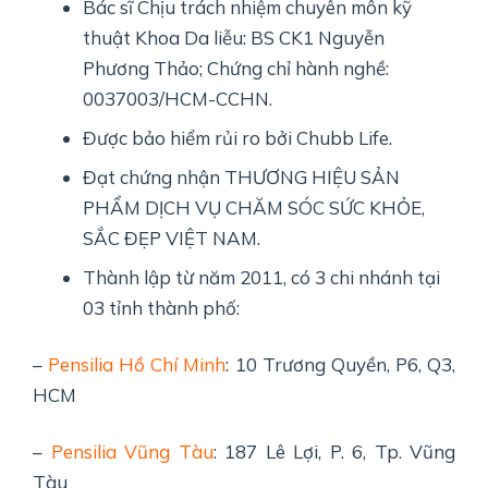
Bác sĩ Chịu trách nhiệm chuyên môn kỹ
thuật Khoa Da liễu: BS CK1 Nguyễn
Phương Thảo; Chứng chỉ hành nghề:
0037003/HCM-CCHN.
Được bảo hiểm rủi ro bởi Chubb Life.
Đạt chứng nhận THƯƠNG HIỆU SẢN
PHẨM DỊCH VỤ CHĂM SÓC SỨC KHỎE,
SẮC ĐẸP VIỆT NAM.
Thành lập từ năm 2011, có 3 chi nhánh tại
03 tỉnh thành phố:
–
Pensilia Hồ Chí Minh
: 10 Trương Quyền, P6, Q3,
HCM
–
Pensilia Vũng Tàu
: 187 Lê Lợi, P. 6, Tp. Vũng
Tàu