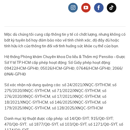
Mặc dù chúng tôi cung cấp thông tin y tế có chất lượng, nhưng không có
bất kỳ tuyên bố hay đảm bảo nào về tính chính xác, độ đầy đủ hoặc
tính hữu ích của thông tin đối với tình huống sức khỏe cụ thể của bạn.
Hệ thống Phòng khám Chuyên khoa Da liễu & Thẩm mỹ Pensilia – Được
Sở Y tế TP.HCM cấp phép hoạt động: Số Giấy phép hoạt động:
09422/HCM-GPHĐ; 05026/HCM-GPHĐ; 07646/HCM-GPHĐ; 2066/
ĐNAI-GPHĐ
Số xác nhận nội dung quảng cáo: số 24/2021/XNQC-SYTHCM, số
275/2020/XNQC-SYTHCM, số 71/2022/XNQC-SYTHCM, số
276/2020/XNQC-SYTHCM, số 17/2021/XNQC-SYTHCM, số
18/2021/XNQC-SYTHCM, số 146/2025/XNQC-SYTHCM, số
179/2025/XNQC-SYTHCM, số 128/2025/XNQC-SYTHCM
Danh mục kỹ thuật được cấp phép: số 14/QĐ-SYT; 915/QĐ-SYT;
470/QĐ-SYT; số 1877/QĐ-SYT, số 103/QĐ-SYT, số 1271/QĐ-SYT, số