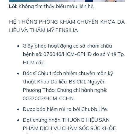
Lỗi:
Không tìm thấy biểu mẫu liên hệ.
HỆ THỐNG PHÒNG KHÁM CHUYÊN KHOA DA
LIỄU VÀ THẨM MỸ PENSILIA
Giấy phép hoạt động cơ sở khám chữa
bệnh số: 076046/HCM-GPHĐ do sở Y tế Tp.
HCM cấp;
Bác sĩ Chịu trách nhiệm chuyên môn kỹ
thuật Khoa Da liễu: BS CK1 Nguyễn
Phương Thảo; Chứng chỉ hành nghề:
0037003/HCM-CCHN.
Được bảo hiểm rủi ro bởi Chubb Life.
Đạt chứng nhận THƯƠNG HIỆU SẢN
PHẨM DỊCH VỤ CHĂM SÓC SỨC KHỎE,