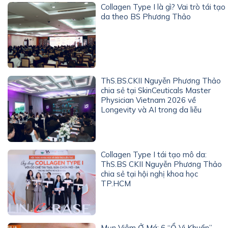
Collagen Type I là gì? Vai trò tái tạo
da theo BS Phương Thảo
ThS.BS.CKII Nguyễn Phương Thảo
chia sẻ tại SkinCeuticals Master
Physician Vietnam 2026 về
Longevity và AI trong da liễu
Collagen Type I tái tạo mô da:
ThS.BS CKII Nguyễn Phương Thảo
chia sẻ tại hội nghị khoa học
TP.HCM
Mụn Viêm Ở Má: 6 “Ổ Vi Khuẩn”