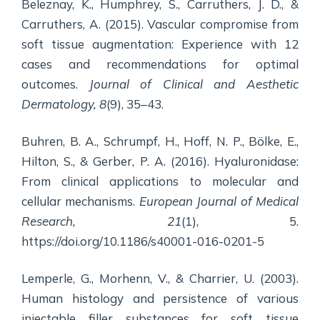
Beleznay, K., Humphrey, S., Carruthers, J. D., &
Carruthers, A. (2015). Vascular compromise from
soft tissue augmentation: Experience with 12
cases and recommendations for optimal
outcomes.
Journal of Clinical and Aesthetic
Dermatology, 8
(9), 35–43.
Buhren, B. A., Schrumpf, H., Hoff, N. P., Bölke, E.,
Hilton, S., & Gerber, P. A. (2016). Hyaluronidase:
From clinical applications to molecular and
cellular mechanisms.
European Journal of Medical
Research, 21
(1), 5.
https://doi.org/10.1186/s40001-016-0201-5
Lemperle, G., Morhenn, V., & Charrier, U. (2003).
Human histology and persistence of various
injectable filler substances for soft tissue