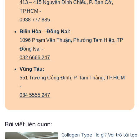
413 – 415 Nguyễn Đình Chiểu, P. Bàn Cờ,
TP.HCM -
0938 777 885
Biên Hòa – Đồng Nai:
1096 Phạm Văn Thuận, Phường Tam Hiệp, TP
Đồng Nai -
032 6666 247
Vũng Tàu:
551 Trương Công Định, P. Tam Thắng, TP.HCM
-
034 5555 247
Bài viết liên quan:
Collagen Type I là gì? Vai trò tái tạo