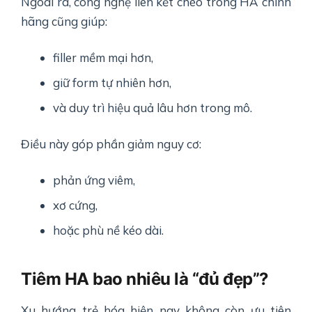
Ngoài ra, công nghệ liên kết chéo trong HA chính
hãng cũng giúp:
filler mềm mại hơn,
giữ form tự nhiên hơn,
và duy trì hiệu quả lâu hơn trong mô.
Điều này góp phần giảm nguy cơ:
phản ứng viêm,
xơ cứng,
hoặc phù nề kéo dài.
Tiêm HA bao nhiêu là “đủ đẹp”?
Xu hướng trẻ hóa hiện nay không còn ưu tiên