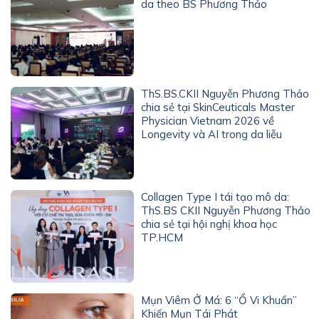
da theo BS Phương Thảo
ThS.BS.CKII Nguyễn Phương Thảo
chia sẻ tại SkinCeuticals Master
Physician Vietnam 2026 về
Longevity và AI trong da liễu
Collagen Type I tái tạo mô da:
ThS.BS CKII Nguyễn Phương Thảo
chia sẻ tại hội nghị khoa học
TP.HCM
Mụn Viêm Ở Má: 6 “Ổ Vi Khuẩn”
Khiến Mụn Tái Phát