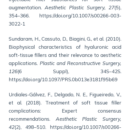
augmentation.
Aesthetic Plastic Surgery, 27
(5),
354–366. https://doi.org/10.1007/s00266-003-
3022-1
Sundaram, H., Cassuto, D., Biagini, G., et al. (2010).
Biophysical characteristics of hyaluronic acid
soft-tissue fillers and their relevance to aesthetic
applications.
Plastic and Reconstructive Surgery,
126
(6 Suppl), 34S–42S.
https://doi.org/10.1097/PRS.0b013e3181f95b69
Urdiales-Gálvez, F., Delgado, N. E., Figueiredo, V.,
et al. (2018). Treatment of soft tissue filler
complications: Expert consensus
recommendations.
Aesthetic Plastic Surgery,
42
(2), 498–510. https://doi.org/10.1007/s00266-