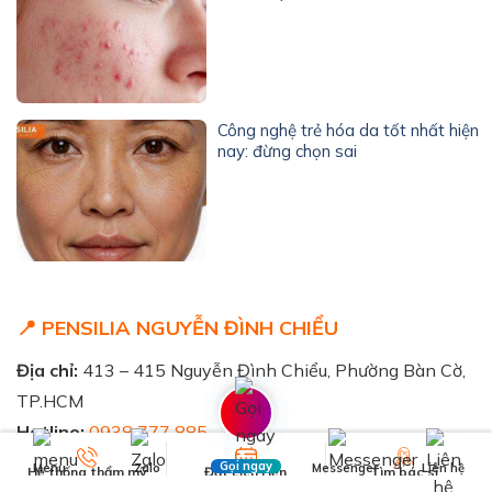
Công nghệ trẻ hóa da tốt nhất hiện
nay: đừng chọn sai
📍 PENSILIA NGUYỄN ĐÌNH CHIỂU
Địa chỉ:
413 – 415 Nguyễn Đình Chiểu, Phường Bàn Cờ,
TP.HCM
Hotline:
0938 777 885
🗺️ Xem chỉ đường
Gọi ngay
Menu
Zalo
Messenger
Liên hệ
Hệ thống thẩm mỹ
Đặt Lịch Hẹn
Tìm bác sĩ